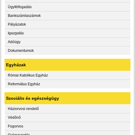
Ügyfélfogadás
Bankszámlaszámok
Pályázatok
Igazgatás
Adóügy
Dokumentumok
Egyházak
Római Katolikus Egyház
Református Egyház
Szociális és egészségügy
Háziorvosi rendelő
Védőnő
Fogorvos
Gyógyszertár