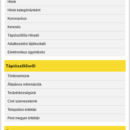
Hírek
Hírek kategóriánként
Koronavírus
Keresés
Tápiószőlősi Híradó
Adatkezelési tájékoztató
Elektronikus ügyintézés
Tápiószőlősről
Történelmünk
Általános információk
Testvérközségünk
Civil szervezeteink
Települési értéktár
Pest megyei értéktár