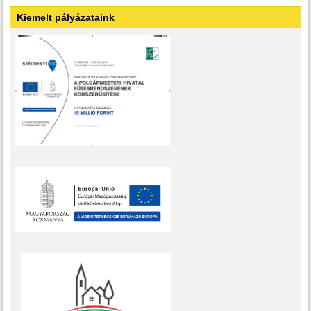
Kiemelt pályázataink