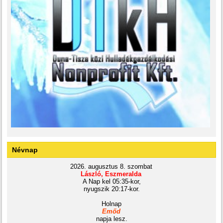
Névnap
2026. augusztus 8. szombat
László, Eszmeralda
A Nap kel 05:35-kor,
nyugszik 20:17-kor.
Holnap
Emőd
napja lesz.