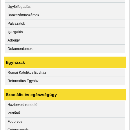
Ügyfélfogadás
Bankszámlaszámok
Pályázatok
Igazgatás
Adóügy
Dokumentumok
Egyházak
Római Katolikus Egyház
Református Egyház
Szociális és egészségügy
Háziorvosi rendelő
Védőnő
Fogorvos
Gyógyszertár