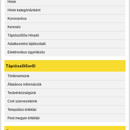
Hírek
Hírek kategóriánként
Koronavírus
Keresés
Tápiószőlősi Híradó
Adatkezelési tájékoztató
Elektronikus ügyintézés
Tápiószőlősről
Történelmünk
Általános információk
Testvérközségünk
Civil szervezeteink
Települési értéktár
Pest megyei értéktár