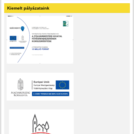
Kiemelt pályázataink