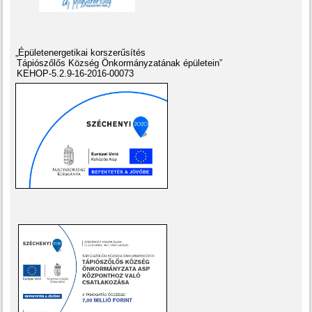
„Épületenergetikai korszerűsítés
Tápiószőlős Község Önkormányzatának épületein”
KEHOP-5.2.9-16-2016-00073