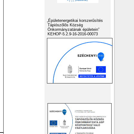
„Épületenergetikai korszerűsítés
Tápiószőlős Község
Önkormányzatának épületein”
KEHOP-5.2.9-16-2016-00073