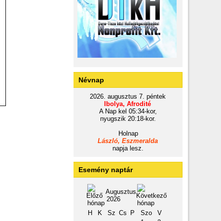
Névnap
2026. augusztus 7. péntek
Ibolya, Afrodité
A Nap kel 05:34-kor,
nyugszik 20:18-kor.
Holnap
László, Eszmeralda
napja lesz.
Esemény naptár
Augusztus
2026
H
K
Sz
Cs
P
Szo
V