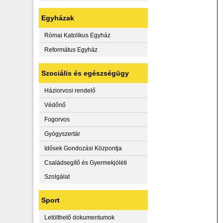
Egyházak
Római Katolikus Egyház
Református Egyház
Szociális és egészségügy
Háziorvosi rendelő
Védőnő
Fogorvos
Gyógyszertár
Idősek Gondozási Központja
Családsegítő és Gyermekjóléti
Szolgálat
Sport
Letölthető dokumentumok