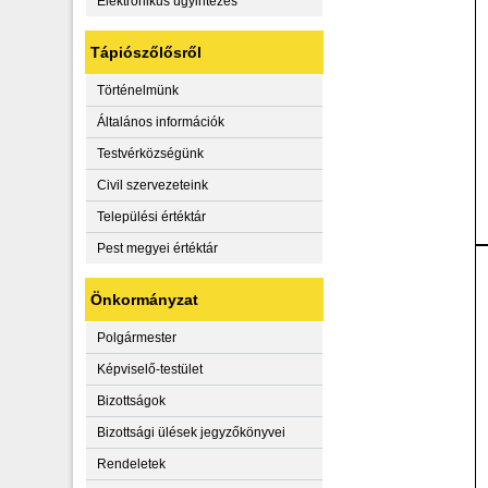
Elektronikus ügyintézés
Tápiószőlősről
Történelmünk
Általános információk
Testvérközségünk
Civil szervezeteink
Települési értéktár
Pest megyei értéktár
Önkormányzat
Polgármester
Képviselő-testület
Bizottságok
Bizottsági ülések jegyzőkönyvei
Rendeletek