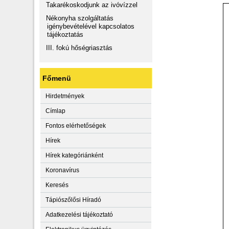
Takarékoskodjunk az ivóvízzel
Nékonyha szolgáltatás
igénybevételével kapcsolatos
tájékoztatás
III. fokú hőségriasztás
Főmenü
Hirdetmények
Címlap
Fontos elérhetőségek
Hírek
Hírek kategóriánként
Koronavírus
Keresés
Tápiószőlősi Híradó
Adatkezelési tájékoztató