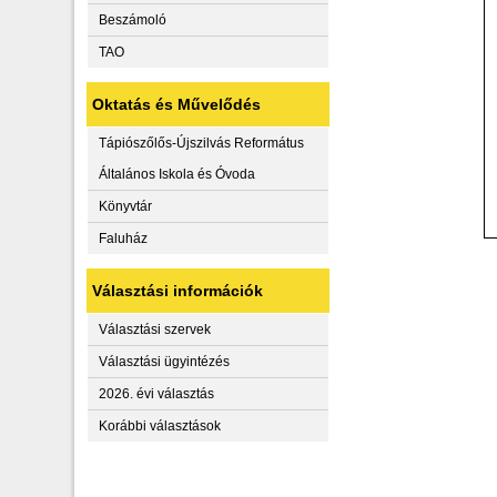
Beszámoló
TAO
Oktatás és Művelődés
Tápiószőlős-Újszilvás Református
Általános Iskola és Óvoda
Könyvtár
Faluház
Választási információk
Választási szervek
Választási ügyintézés
2026. évi választás
Korábbi választások