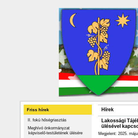
Hírek
Friss hírek
II. fokú hőségriasztás
Lakossági Tájé
ülésével kapcs
Meghívó önkormányzat
képviselő-testületének ülésére
Megjelent: 2025. máju