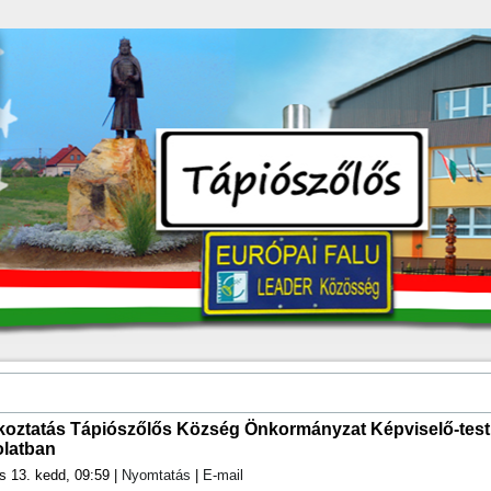
koztatás Tápiószőlős Község Önkormányzat Képviselő-test
olatban
s 13. kedd, 09:59
|
Nyomtatás
|
E-mail