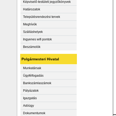
Képviselő-testületi jegyzőkönyvek
Határozatok
Településrendezési tervek
Meghívók
Szálláshelyek
Ingyenes wifi pontok
Beszámolók
Polgármesteri Hivatal
Munkatársak
Ügyfélfogadás
Bankszámlaszámok
Pályázatok
Igazgatás
Adóügy
Dokumentumok