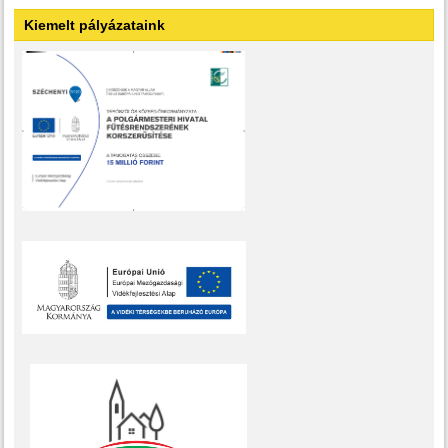
Kiemelt pályázataink