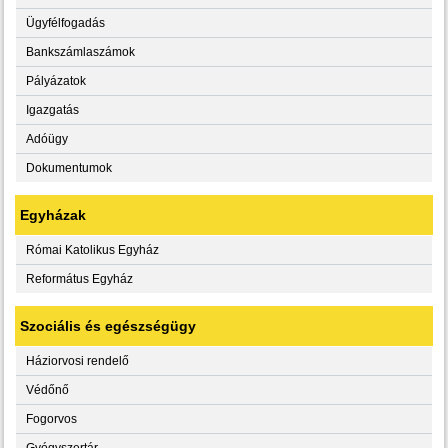
Ügyfélfogadás
Bankszámlaszámok
Pályázatok
Igazgatás
Adóügy
Dokumentumok
Egyházak
Római Katolikus Egyház
Református Egyház
Szociális és egészségügy
Háziorvosi rendelő
Védőnő
Fogorvos
Gyógyszertár