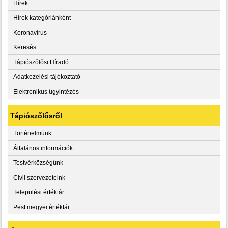
Hírek
Hírek kategóriánként
Koronavírus
Keresés
Tápiószőlősi Híradó
Adatkezelési tájékoztató
Elektronikus ügyintézés
Tápiószőlősről
Történelmünk
Általános információk
Testvérközségünk
Civil szervezeteink
Települési értéktár
Pest megyei értéktár