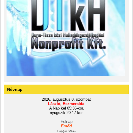
Névnap
2026. augusztus 8. szombat
László, Eszmeralda
A Nap kel 05:35-kor,
nyugszik 20:17-kor.
Holnap
Emőd
napja lesz.