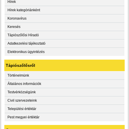
Hírek
Hírek kategóriánként
Koronavírus
Keresés
Tápiószőlősi Híradó
Adatkezelési tájékoztató
Elektronikus ügyintézés
Tápiószőlősről
Történelmünk
Általános információk
Testvérközségünk
Civil szervezeteink
Települési értéktár
Pest megyei értéktár