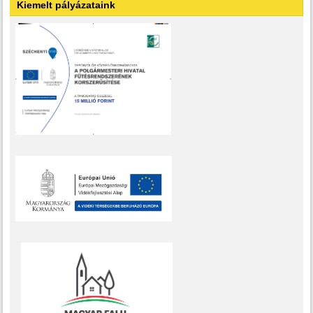
Kiemelt pályázataink