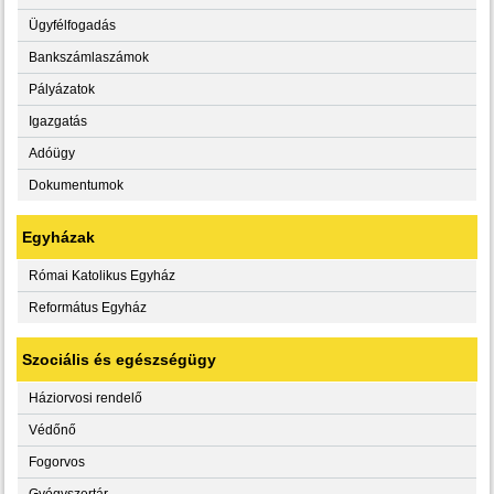
Ügyfélfogadás
Bankszámlaszámok
Pályázatok
Igazgatás
Adóügy
Dokumentumok
Egyházak
Római Katolikus Egyház
Református Egyház
Szociális és egészségügy
Háziorvosi rendelő
Védőnő
Fogorvos
Gyógyszertár