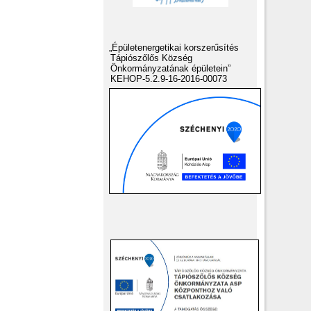
„Épületenergetikai korszerűsítés
Tápiószőlős Község
Önkormányzatának épületein”
KEHOP-5.2.9-16-2016-00073