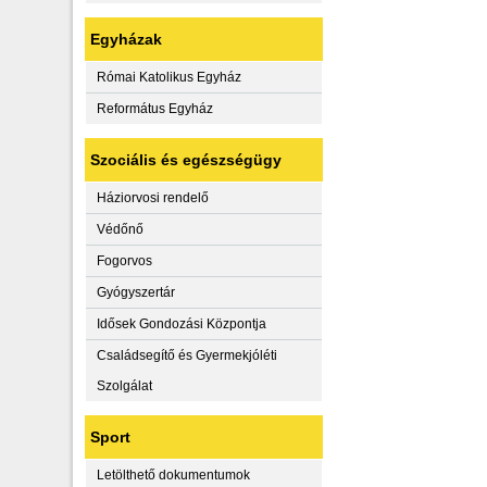
Egyházak
Római Katolikus Egyház
Református Egyház
Szociális és egészségügy
Háziorvosi rendelő
Védőnő
Fogorvos
Gyógyszertár
Idősek Gondozási Központja
Családsegítő és Gyermekjóléti
Szolgálat
Sport
Letölthető dokumentumok