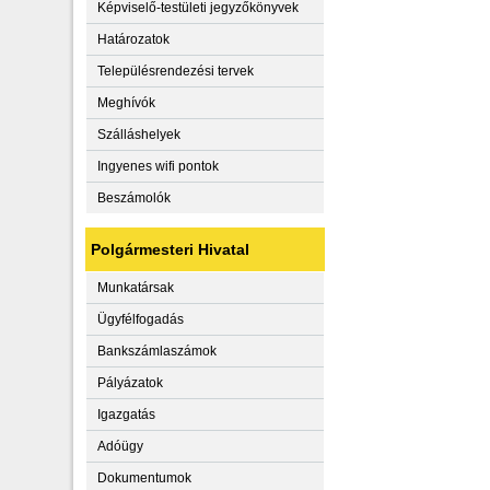
Képviselő-testületi jegyzőkönyvek
Határozatok
Településrendezési tervek
Meghívók
Szálláshelyek
Ingyenes wifi pontok
Beszámolók
Polgármesteri Hivatal
Munkatársak
Ügyfélfogadás
Bankszámlaszámok
Pályázatok
Igazgatás
Adóügy
Dokumentumok