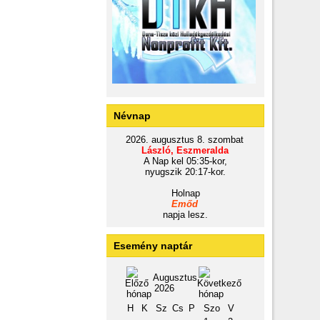
Névnap
2026. augusztus 8. szombat
László, Eszmeralda
A Nap kel 05:35-kor,
nyugszik 20:17-kor.
Holnap
Emőd
napja lesz.
Esemény naptár
Augusztus
2026
H
K
Sz
Cs
P
Szo
V