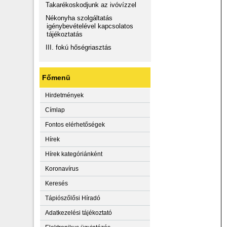
Takarékoskodjunk az ivóvízzel
Nékonyha szolgáltatás
igénybevételével kapcsolatos
tájékoztatás
III. fokú hőségriasztás
Főmenü
Hirdetmények
Címlap
Fontos elérhetőségek
Hírek
Hírek kategóriánként
Koronavírus
Keresés
Tápiószőlősi Híradó
Adatkezelési tájékoztató