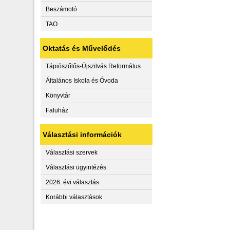
Beszámoló
TAO
Oktatás és Művelődés
Tápiószőlős-Újszilvás Református
Általános Iskola és Óvoda
Könyvtár
Faluház
Választási információk
Választási szervek
Választási ügyintézés
2026. évi választás
Korábbi választások