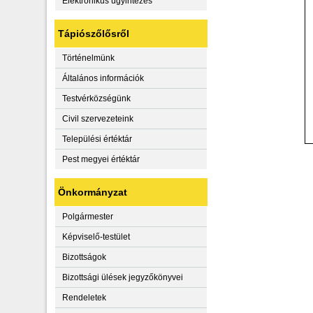
Elektronikus ügyintézés
Tápiószőlősről
Történelmünk
Általános információk
Testvérközségünk
Civil szervezeteink
Települési értéktár
Pest megyei értéktár
Önkormányzat
Polgármester
Képviselő-testület
Bizottságok
Bizottsági ülések jegyzőkönyvei
Rendeletek