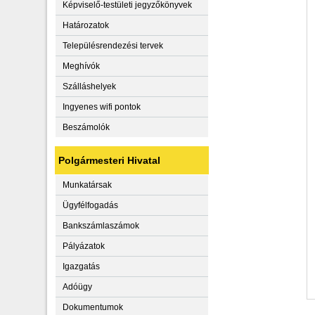
Képviselő-testületi jegyzőkönyvek
Határozatok
Településrendezési tervek
Meghívók
Szálláshelyek
Ingyenes wifi pontok
Beszámolók
Polgármesteri Hivatal
Munkatársak
Ügyfélfogadás
Bankszámlaszámok
Pályázatok
Igazgatás
Adóügy
Dokumentumok