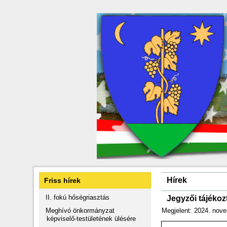
Hírek
Friss hírek
II. fokú hőségriasztás
Jegyzői tájékoz
Meghívó önkormányzat
Megjelent: 2024. nove
képviselő-testületének ülésére