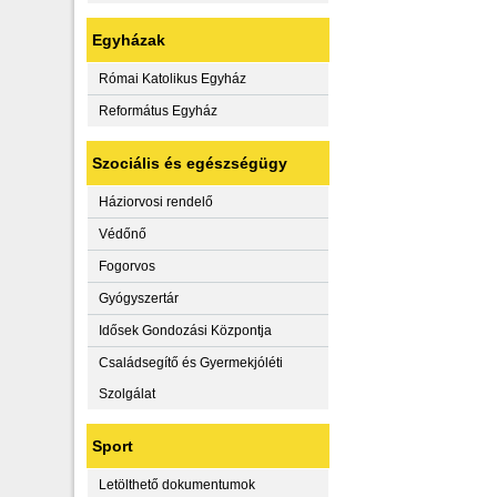
Egyházak
Római Katolikus Egyház
Református Egyház
Szociális és egészségügy
Háziorvosi rendelő
Védőnő
Fogorvos
Gyógyszertár
Idősek Gondozási Központja
Családsegítő és Gyermekjóléti
Szolgálat
Sport
Letölthető dokumentumok