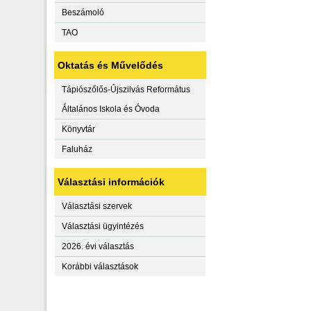
Beszámoló
TAO
Oktatás és Művelődés
Tápiószőlős-Újszilvás Református
Általános Iskola és Óvoda
Könyvtár
Faluház
Választási információk
Választási szervek
Választási ügyintézés
2026. évi választás
Korábbi választások