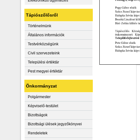
Elektronikus ügyintézés
Tápiószőlősről
Történelmünk
Általános információk
Testvérközségünk
Civil szervezeteink
Települési értéktár
Pest megyei értéktár
Önkormányzat
Polgármester
Képviselő-testület
Bizottságok
Bizottsági ülések jegyzőkönyvei
Rendeletek