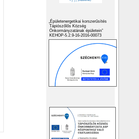
„Épületenergetikai korszerűsítés
Tápiószőlős Község
Önkormányzatának épületein”
KEHOP-5.2.9-16-2016-00073