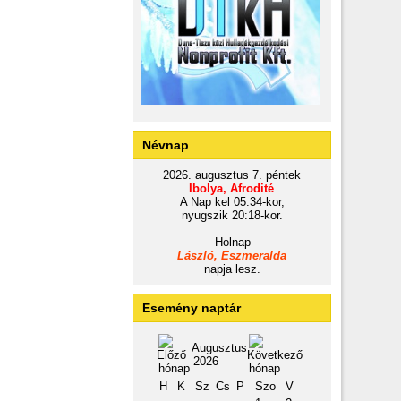
Névnap
2026. augusztus 7. péntek
Ibolya, Afrodité
A Nap kel 05:34-kor,
nyugszik 20:18-kor.
Holnap
László, Eszmeralda
napja lesz.
Esemény naptár
Augusztus
2026
H
K
Sz
Cs
P
Szo
V