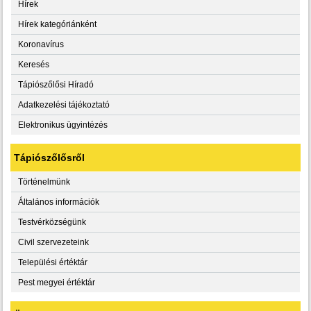
Hírek
Hírek kategóriánként
Koronavírus
Keresés
Tápiószőlősi Híradó
Adatkezelési tájékoztató
Elektronikus ügyintézés
Tápiószőlősről
Történelmünk
Általános információk
Testvérközségünk
Civil szervezeteink
Települési értéktár
Pest megyei értéktár