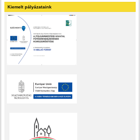
Kiemelt pályázataink