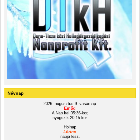
Névnap
2026. augusztus 9. vasárnap
Emőd
A Nap kel 05:36-kor,
nyugszik 20:15-kor.
Holnap
Lőrinc
napja lesz.