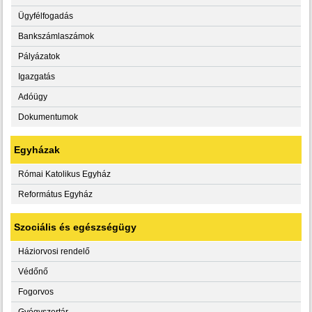
Ügyfélfogadás
Bankszámlaszámok
Pályázatok
Igazgatás
Adóügy
Dokumentumok
Egyházak
Római Katolikus Egyház
Református Egyház
Szociális és egészségügy
Háziorvosi rendelő
Védőnő
Fogorvos
Gyógyszertár