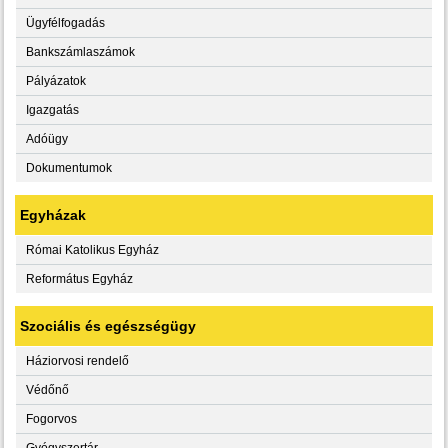
Ügyfélfogadás
Bankszámlaszámok
Pályázatok
Igazgatás
Adóügy
Dokumentumok
Egyházak
Római Katolikus Egyház
Református Egyház
Szociális és egészségügy
Háziorvosi rendelő
Védőnő
Fogorvos
Gyógyszertár