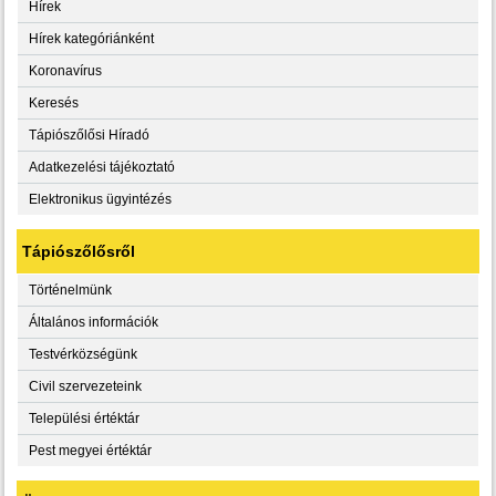
Hírek
Hírek kategóriánként
Koronavírus
Keresés
Tápiószőlősi Híradó
Adatkezelési tájékoztató
Elektronikus ügyintézés
Tápiószőlősről
Történelmünk
Általános információk
Testvérközségünk
Civil szervezeteink
Települési értéktár
Pest megyei értéktár