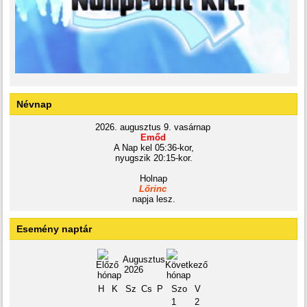
Névnap
2026. augusztus 9. vasárnap
Emőd
A Nap kel 05:36-kor,
nyugszik 20:15-kor.
Holnap
Lőrinc
napja lesz.
Esemény naptár
Augusztus
2026
H
K
Sz
Cs
P
Szo
V
1
2