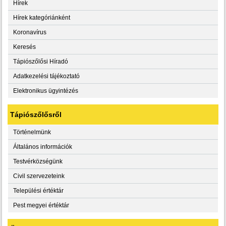
Hírek
Hírek kategóriánként
Koronavírus
Keresés
Tápiószőlősi Híradó
Adatkezelési tájékoztató
Elektronikus ügyintézés
Tápiószőlősről
Történelmünk
Általános információk
Testvérközségünk
Civil szervezeteink
Települési értéktár
Pest megyei értéktár