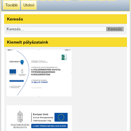
Tovább
Utolsó
Keresés
Kiemelt pályázataink