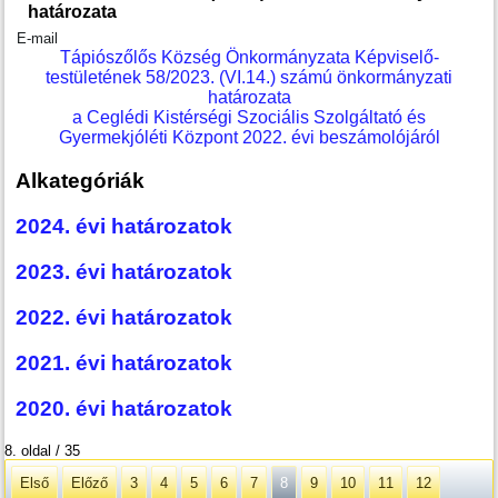
határozata
E-mail
Tápiószőlős Község Önkormányzata Képviselő-
testületének 58/2023. (VI.14.) számú önkormányzati
határozata
a Ceglédi Kistérségi Szociális Szolgáltató és
Gyermekjóléti Központ 2022. évi beszámolójáról
Alkategóriák
2024. évi határozatok
2023. évi határozatok
2022. évi határozatok
2021. évi határozatok
2020. évi határozatok
8. oldal / 35
Első
Előző
3
4
5
6
7
8
9
10
11
12