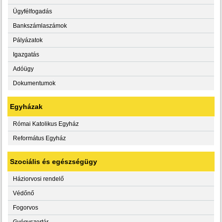
Ügyfélfogadás
Bankszámlaszámok
Pályázatok
Igazgatás
Adóügy
Dokumentumok
Egyházak
Római Katolikus Egyház
Református Egyház
Szociális és egészségügy
Háziorvosi rendelő
Védőnő
Fogorvos
Gyógyszertár