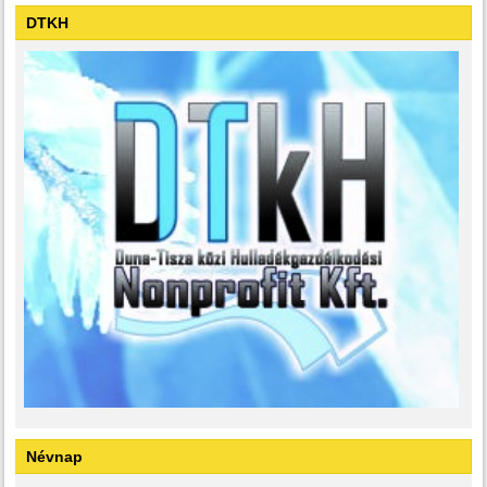
DTKH
Névnap