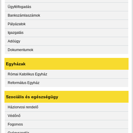
Ügyfélfogadás
Bankszámlaszámok
Pályázatok
Igazgatás
Adóügy
Dokumentumok
Egyházak
Római Katolikus Egyház
Református Egyház
Szociális és egészségügy
Háziorvosi rendelő
Védőnő
Fogorvos
Gyógyszertár