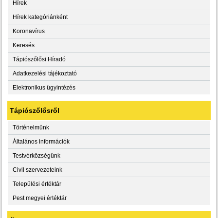
Hírek
Hírek kategóriánként
Koronavírus
Keresés
Tápiószőlősi Híradó
Adatkezelési tájékoztató
Elektronikus ügyintézés
Tápiószőlősről
Történelmünk
Általános információk
Testvérközségünk
Civil szervezeteink
Települési értéktár
Pest megyei értéktár