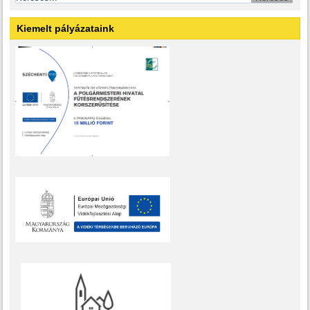
Kiemelt pályázataink