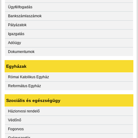
Ügyfélfogadás
Bankszámlaszámok
Pályázatok
Igazgatás
Adóügy
Dokumentumok
Egyházak
Római Katolikus Egyház
Református Egyház
Szociális és egészségügy
Háziorvosi rendelő
Védőnő
Fogorvos
Gyógyszertár