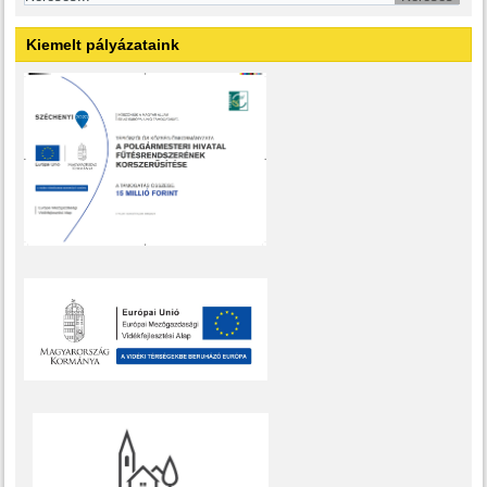
Kiemelt pályázataink