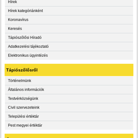
Hírek
Hírek kategóriánként
Koronavírus
Keresés
Tápiószőlősi Híradó
Adatkezelési tájékoztató
Elektronikus ügyintézés
Tápiószőlősről
Történelmünk
Általános információk
Testvérközségünk
Civil szervezeteink
Települési értéktár
Pest megyei értéktár