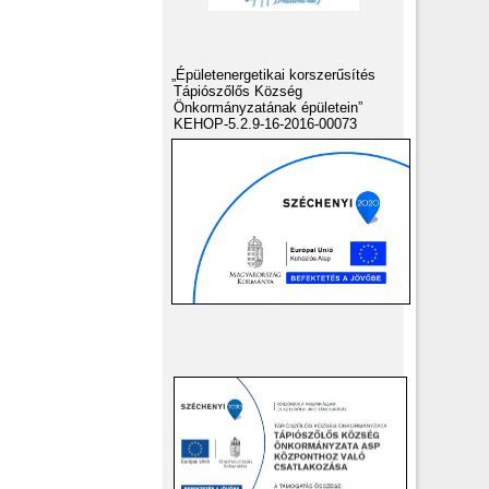
„Épületenergetikai korszerűsítés
Tápiószőlős Község
Önkormányzatának épületein”
KEHOP-5.2.9-16-2016-00073