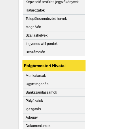
Képviselő-testületi jegyzőkönyvek
Határozatok
Településrendezési tervek
Meghívók
Szálláshelyek
Ingyenes wifi pontok
Beszámolók
Polgármesteri Hivatal
Munkatársak
Ügyfélfogadás
Bankszámlaszámok
Pályázatok
Igazgatás
Adóügy
Dokumentumok