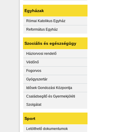
Egyházak
Római Katolikus Egyház
Református Egyház
Szociális és egészségügy
Háziorvosi rendelő
Védőnő
Fogorvos
Gyógyszertár
Idősek Gondozási Központja
Családsegítő és Gyermekjóléti
Szolgálat
Sport
Letölthető dokumentumok