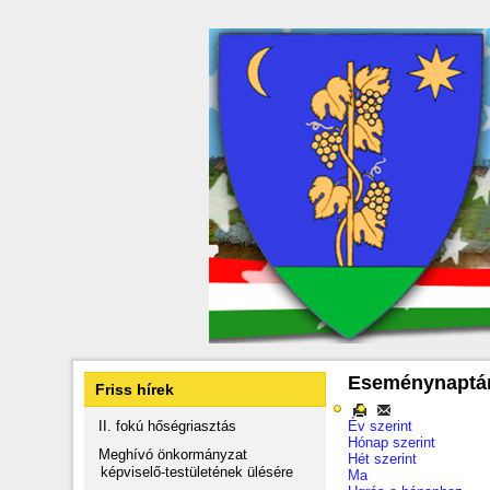
Eseménynaptá
Friss hírek
II. fokú hőségriasztás
Év szerint
Hónap szerint
Meghívó önkormányzat
Hét szerint
képviselő-testületének ülésére
Ma