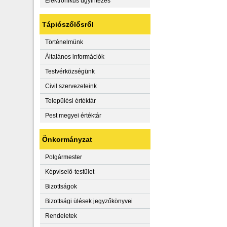
Elektronikus ügyintézés
Tápiószőlősről
Történelmünk
Általános információk
Testvérközségünk
Civil szervezeteink
Települési értéktár
Pest megyei értéktár
Önkormányzat
Polgármester
Képviselő-testület
Bizottságok
Bizottsági ülések jegyzőkönyvei
Rendeletek