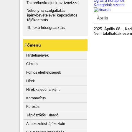
Ugrás a hónaphoz
Takarékoskodjunk az ivóvízzel
Kategóriák szerint
Nékonyha szolgáltatás
igénybevételével kapcsolatos
tájékoztatás
III. fokú hőségriasztás
2025. Április 08. , Ke
Nem találhatóak ese
Főmenü
Hirdetmények
Címlap
Fontos elérhetőségek
Hírek
Hírek kategóriánként
Koronavírus
Keresés
Tápiószőlősi Híradó
Adatkezelési tájékoztató