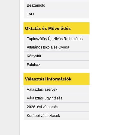
Beszámoló
TAO
Oktatás és Művelődés
Tápiószőlős-Újszilvás Református
Általános Iskola és Óvoda
Könyvtár
Faluház
Választási információk
Választási szervek
Választási ügyintézés
2026. évi választás
Korábbi választások