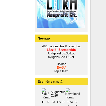
Névnap
2026. augusztus 8. szombat
László, Eszmeralda
A Nap kel 05:35-kor,
nyugszik 20:17-kor.
Holnap
Emőd
napja lesz.
Esemény naptár
Augusztus
2026
H
K
Sz
Cs
P
Szo
V