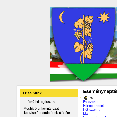
Eseménynaptá
Friss hírek
II. fokú hőségriasztás
Év szerint
Hónap szerint
Meghívó önkormányzat
Hét szerint
képviselő-testületének ülésére
Ma