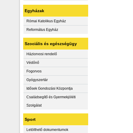
Egyházak
Római Katolikus Egyház
Református Egyház
Szociális és egészségügy
Háziorvosi rendelő
Védőnő
Fogorvos
Gyógyszertár
Idősek Gondozási Központja
Családsegítő és Gyermekjóléti
Szolgálat
Sport
Letölthető dokumentumok