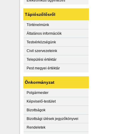
Elektronikus ügyintézés
Tápiószőlősről
Történelmünk
Általános információk
Testvérközségünk
Civil szervezeteink
Települési értéktár
Pest megyei értéktár
Önkormányzat
Polgármester
Képviselő-testület
Bizottságok
Bizottsági ülések jegyzőkönyvei
Rendeletek