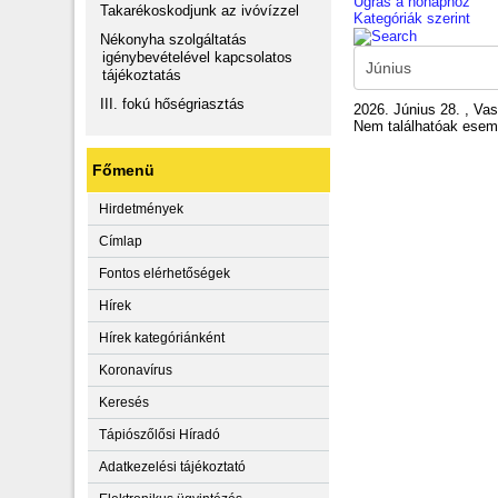
Ugrás a hónaphoz
Takarékoskodjunk az ivóvízzel
Kategóriák szerint
Nékonyha szolgáltatás
igénybevételével kapcsolatos
tájékoztatás
III. fokú hőségriasztás
2026. Június 28. , Va
Nem találhatóak ese
Főmenü
Hirdetmények
Címlap
Fontos elérhetőségek
Hírek
Hírek kategóriánként
Koronavírus
Keresés
Tápiószőlősi Híradó
Adatkezelési tájékoztató