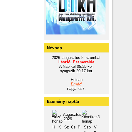
Névnap
2026. augusztus 8. szombat
László, Eszmeralda
A Nap kel 05:35-kor,
nyugszik 20:17-kor.
Holnap
Emőd
napja lesz.
Esemény naptár
Augusztus
2026
H
K
Sz
Cs
P
Szo
V