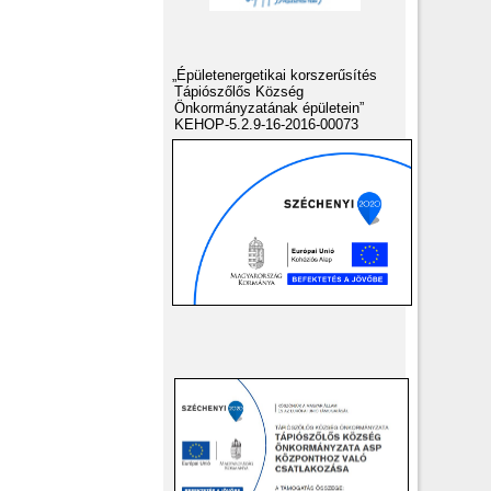
„Épületenergetikai korszerűsítés
Tápiószőlős Község
Önkormányzatának épületein”
KEHOP-5.2.9-16-2016-00073