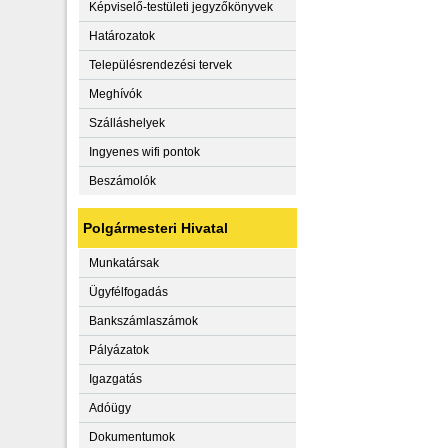
Képviselő-testületi jegyzőkönyvek
Határozatok
Településrendezési tervek
Meghívók
Szálláshelyek
Ingyenes wifi pontok
Beszámolók
Polgármesteri Hivatal
Munkatársak
Ügyfélfogadás
Bankszámlaszámok
Pályázatok
Igazgatás
Adóügy
Dokumentumok