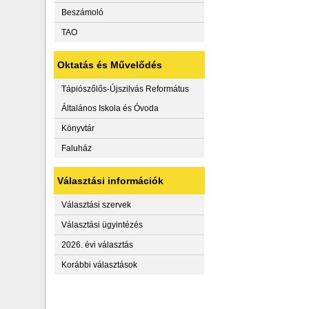
Beszámoló
TAO
Oktatás és Művelődés
Tápiószőlős-Újszilvás Református
Általános Iskola és Óvoda
Könyvtár
Faluház
Választási információk
Választási szervek
Választási ügyintézés
2026. évi választás
Korábbi választások