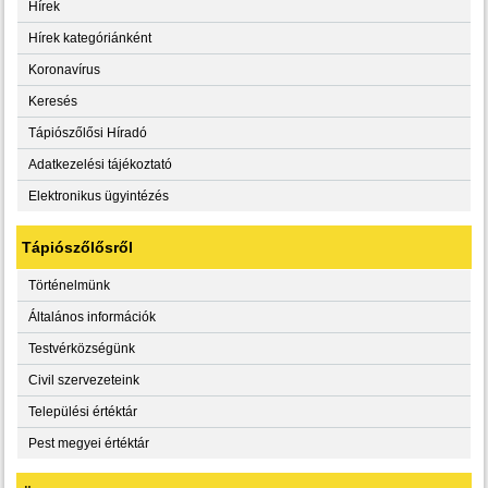
Hírek
Hírek kategóriánként
Koronavírus
Keresés
Tápiószőlősi Híradó
Adatkezelési tájékoztató
Elektronikus ügyintézés
Tápiószőlősről
Történelmünk
Általános információk
Testvérközségünk
Civil szervezeteink
Települési értéktár
Pest megyei értéktár