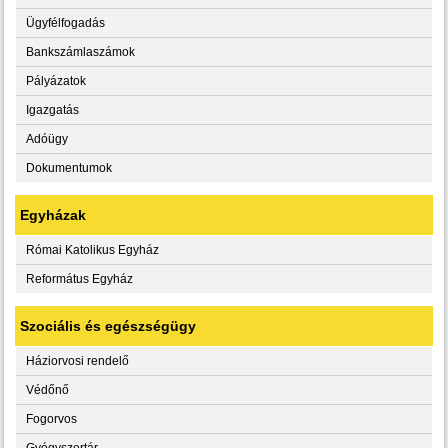
Ügyfélfogadás
Bankszámlaszámok
Pályázatok
Igazgatás
Adóügy
Dokumentumok
Egyházak
Római Katolikus Egyház
Református Egyház
Szociális és egészségügy
Háziorvosi rendelő
Védőnő
Fogorvos
Gyógyszertár