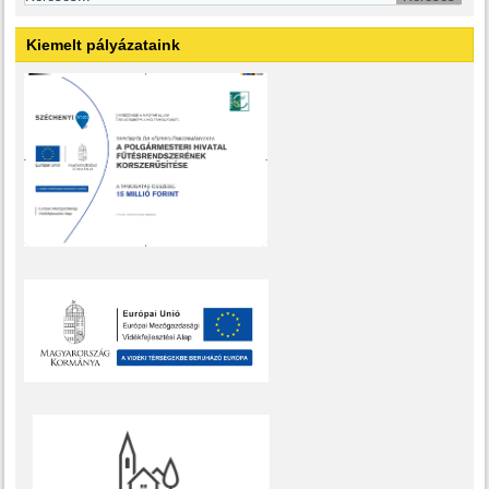
Kiemelt pályázataink