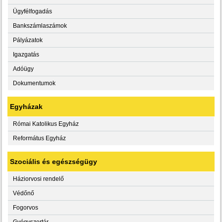
Ügyfélfogadás
Bankszámlaszámok
Pályázatok
Igazgatás
Adóügy
Dokumentumok
Egyházak
Római Katolikus Egyház
Református Egyház
Szociális és egészségügy
Háziorvosi rendelő
Védőnő
Fogorvos
Gyógyszertár