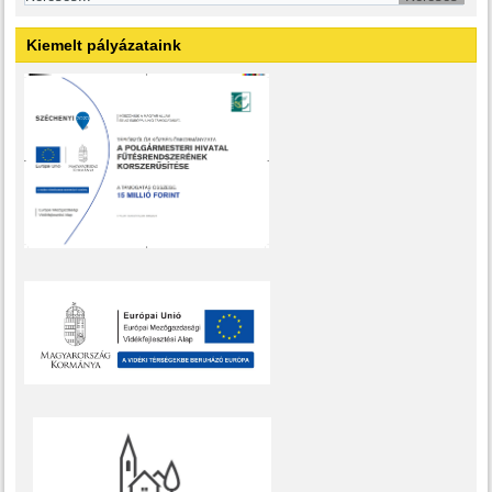
Kiemelt pályázataink