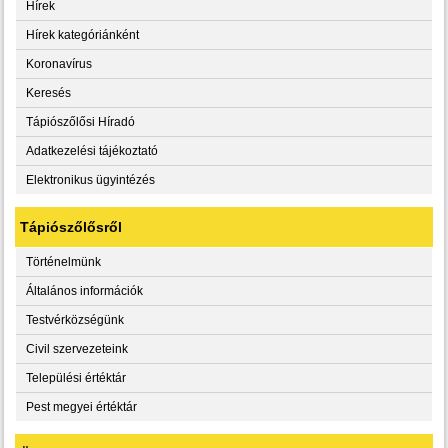
Hírek
Hírek kategóriánként
Koronavírus
Keresés
Tápiószőlősi Híradó
Adatkezelési tájékoztató
Elektronikus ügyintézés
Tápiószőlősről
Történelmünk
Általános információk
Testvérközségünk
Civil szervezeteink
Települési értéktár
Pest megyei értéktár