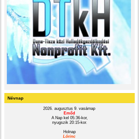
Névnap
2026. augusztus 9. vasárnap
Emőd
A Nap kel 05:36-kor,
nyugszik 20:15-kor.
Holnap
Lőrinc