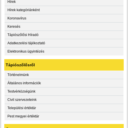
Hírek
Hírek kategóriánként
Koronavírus
Keresés
Tápiószőlősi Híradó
Adatkezelési tájékoztató
Elektronikus ügyintézés
Tápiószőlősről
Történelmünk
Általános információk
Testvérközségünk
Civil szervezeteink
Települési értéktár
Pest megyei értéktár