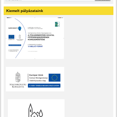
Kiemelt pályázataink