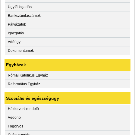
Ügyfélfogadás
Bankszámlaszámok
Pályázatok
Igazgatás
Adóügy
Dokumentumok
Egyházak
Római Katolikus Egyház
Református Egyház
Szociális és egészségügy
Háziorvosi rendelő
Védőnő
Fogorvos
Gyógyszertár