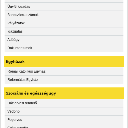
Ügyfélfogadás
Bankszámlaszámok
Pályázatok
Igazgatás
Adóügy
Dokumentumok
Egyházak
Római Katolikus Egyház
Református Egyház
Szociális és egészségügy
Háziorvosi rendelő
Védőnő
Fogorvos
Gyógyszertár