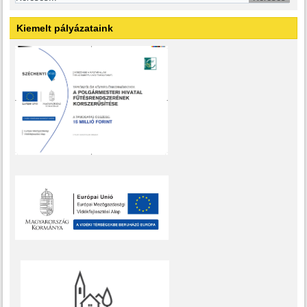
Kiemelt pályázataink