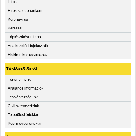
Hírek
Hírek kategóriánként
Koronavírus
Keresés
Tápiószőlősi Híradó
Adatkezelési tájékoztató
Elektronikus ügyintézés
Tápiószőlősről
Történelmünk
Általános információk
Testvérközségünk
Civil szervezeteink
Települési értéktár
Pest megyei értéktár