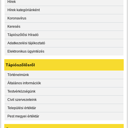
Hírek
Hírek kategóriánként
Koronavírus
Keresés
Tápiószőlősi Híradó
Adatkezelési tájékoztató
Elektronikus ügyintézés
Tápiószőlősről
Történelmünk
Általános információk
Testvérközségünk
Civil szervezeteink
Települési értéktár
Pest megyei értéktár