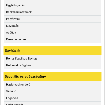
Ügyfélfogadás
Bankszámlaszámok
Pályázatok
Igazgatás
Adóügy
Dokumentumok
Egyházak
Római Katolikus Egyház
Református Egyház
Szociális és egészségügy
Háziorvosi rendelő
Védőnő
Fogorvos
Gyógyszertár