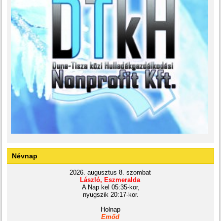
Névnap
2026. augusztus 8. szombat
László, Eszmeralda
A Nap kel 05:35-kor,
nyugszik 20:17-kor.
Holnap
Emőd