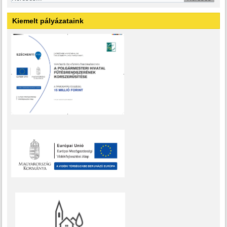
Kiemelt pályázataink