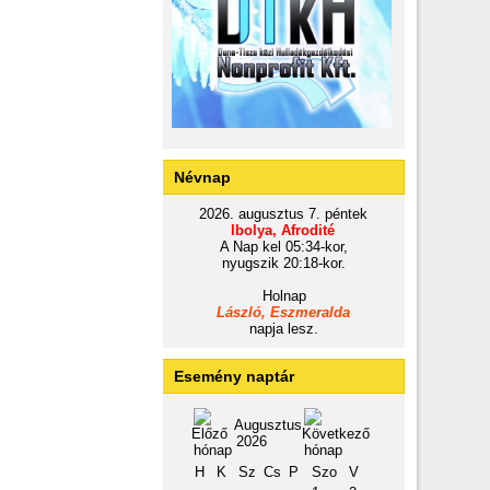
Névnap
2026. augusztus 7. péntek
Ibolya, Afrodité
A Nap kel 05:34-kor,
nyugszik 20:18-kor.
Holnap
László, Eszmeralda
napja lesz.
Esemény naptár
Augusztus
2026
H
K
Sz
Cs
P
Szo
V