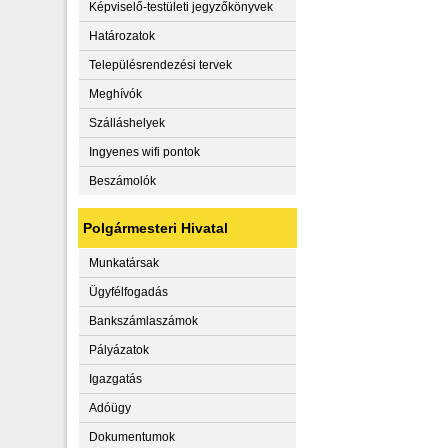
Képviselő-testületi jegyzőkönyvek
Határozatok
Településrendezési tervek
Meghívók
Szálláshelyek
Ingyenes wifi pontok
Beszámolók
Polgármesteri Hivatal
Munkatársak
Ügyfélfogadás
Bankszámlaszámok
Pályázatok
Igazgatás
Adóügy
Dokumentumok