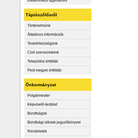
Elektronikus ügyintézés
Tápiószőlősről
Történelmünk
Általános információk
Testvérközségünk
Civil szervezeteink
Települési értéktár
Pest megyei értéktár
Önkormányzat
Polgármester
Képviselő-testület
Bizottságok
Bizottsági ülések jegyzőkönyvei
Rendeletek