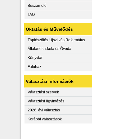
Beszámoló
TAO
Oktatás és Művelődés
Tápiószőlős-Újszilvás Református
Általános Iskola és Óvoda
Könyvtár
Faluház
Választási információk
Választási szervek
Választási ügyintézés
2026. évi választás
Korábbi választások