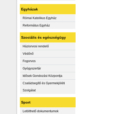
Egyházak
Római Katolikus Egyház
Református Egyház
Szociális és egészségügy
Háziorvosi rendelő
Védőnő
Fogorvos
Gyógyszertár
Idősek Gondozási Központja
Családsegítő és Gyermekjóléti
Szolgálat
Sport
Letölthető dokumentumok