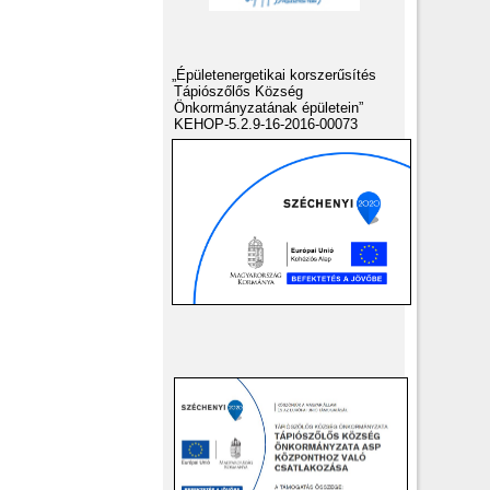
„Épületenergetikai korszerűsítés
Tápiószőlős Község
Önkormányzatának épületein”
KEHOP-5.2.9-16-2016-00073