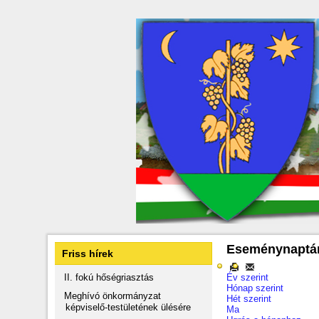
Eseménynaptá
Friss hírek
II. fokú hőségriasztás
Év szerint
Hónap szerint
Meghívó önkormányzat
Hét szerint
képviselő-testületének ülésére
Ma