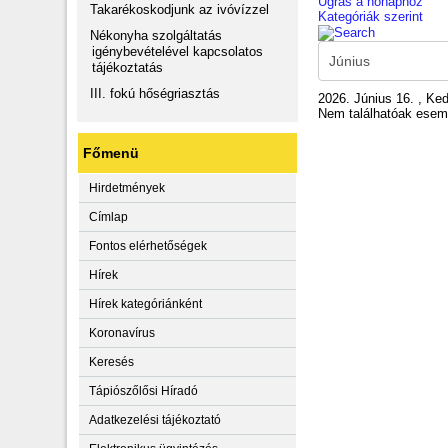
Ugrás a hónaphoz
Takarékoskodjunk az ivóvízzel
Kategóriák szerint
Nékonyha szolgáltatás
igénybevételével kapcsolatos
tájékoztatás
III. fokú hőségriasztás
2026. Június 16. , Ke
Nem találhatóak ese
Főmenü
Hirdetmények
Címlap
Fontos elérhetőségek
Hírek
Hírek kategóriánként
Koronavírus
Keresés
Tápiószőlősi Híradó
Adatkezelési tájékoztató