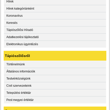
Hírek
Hírek kategóriánként
Koronavírus
Keresés
Tápiószőlősi Híradó
Adatkezelési tájékoztató
Elektronikus ügyintézés
Tápiószőlősről
Történelmünk
Általános információk
Testvérközségünk
Civil szervezeteink
Települési értéktár
Pest megyei értéktár