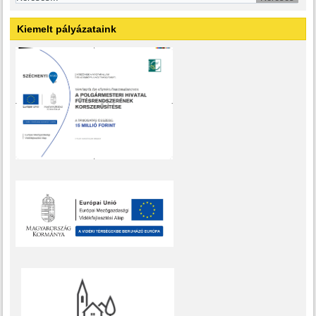
Kiemelt pályázataink