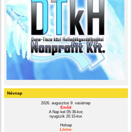
Névnap
2026. augusztus 9. vasárnap
Emőd
A Nap kel 05:36-kor,
nyugszik 20:15-kor.
Holnap
Lőrinc