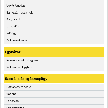
Ügyfélfogadás
Bankszámlaszámok
Pályázatok
Igazgatás
Adóügy
Dokumentumok
Egyházak
Római Katolikus Egyház
Református Egyház
Szociális és egészségügy
Háziorvosi rendelő
Védőnő
Fogorvos
Gyógyszertár