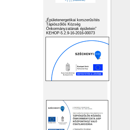
„Épületenergetikai korszerűsítés
Tápiószőlős Község
Önkormányzatának épületein”
KEHOP-5.2.9-16-2016-00073