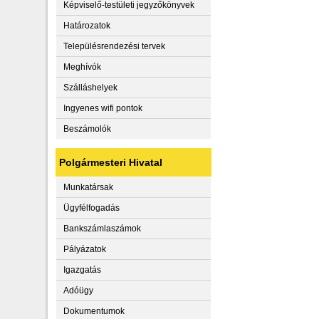
Képviselő-testületi jegyzőkönyvek
Határozatok
Településrendezési tervek
Meghívók
Szálláshelyek
Ingyenes wifi pontok
Beszámolók
Polgármesteri Hivatal
Munkatársak
Ügyfélfogadás
Bankszámlaszámok
Pályázatok
Igazgatás
Adóügy
Dokumentumok