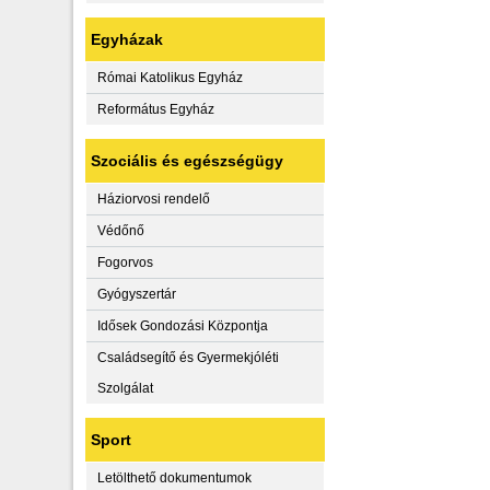
Egyházak
Római Katolikus Egyház
Református Egyház
Szociális és egészségügy
Háziorvosi rendelő
Védőnő
Fogorvos
Gyógyszertár
Idősek Gondozási Központja
Családsegítő és Gyermekjóléti
Szolgálat
Sport
Letölthető dokumentumok