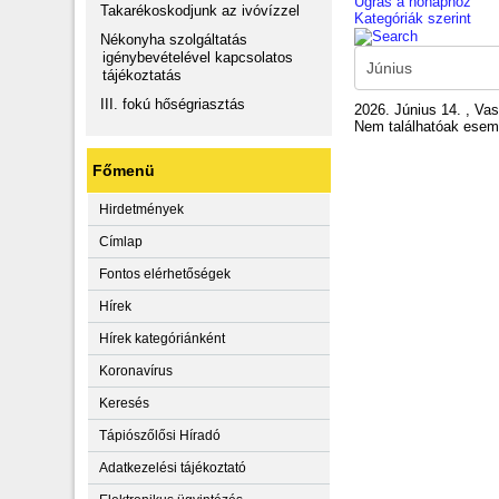
Ugrás a hónaphoz
Takarékoskodjunk az ivóvízzel
Kategóriák szerint
Nékonyha szolgáltatás
igénybevételével kapcsolatos
tájékoztatás
III. fokú hőségriasztás
2026. Június 14. , Va
Nem találhatóak ese
Főmenü
Hirdetmények
Címlap
Fontos elérhetőségek
Hírek
Hírek kategóriánként
Koronavírus
Keresés
Tápiószőlősi Híradó
Adatkezelési tájékoztató