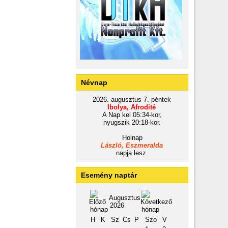
Névnap
2026. augusztus 7. péntek
Ibolya, Afrodité
A Nap kel 05:34-kor,
nyugszik 20:18-kor.
Holnap
László, Eszmeralda
napja lesz.
Esemény naptár
Augusztus
2026
H
K
Sz
Cs
P
Szo
V