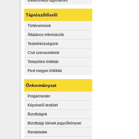
Elektronikus ügyintézés
Tápiószőlősről
Történelmünk
Általános információk
Testvérközségünk
Civil szervezeteink
Települési értéktár
Pest megyei értéktár
Önkormányzat
Polgármester
Képviselő-testület
Bizottságok
Bizottsági ülések jegyzőkönyvei
Rendeletek