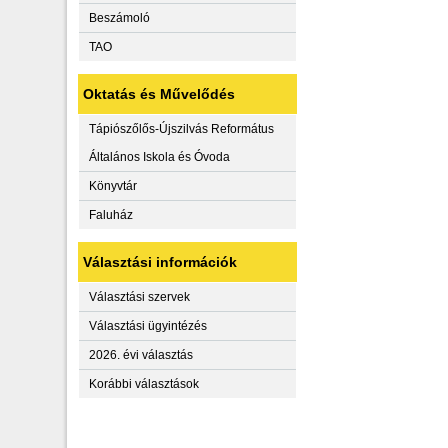
Beszámoló
TAO
Oktatás és Művelődés
Tápiószőlős-Újszilvás Református
Általános Iskola és Óvoda
Könyvtár
Faluház
Választási információk
Választási szervek
Választási ügyintézés
2026. évi választás
Korábbi választások