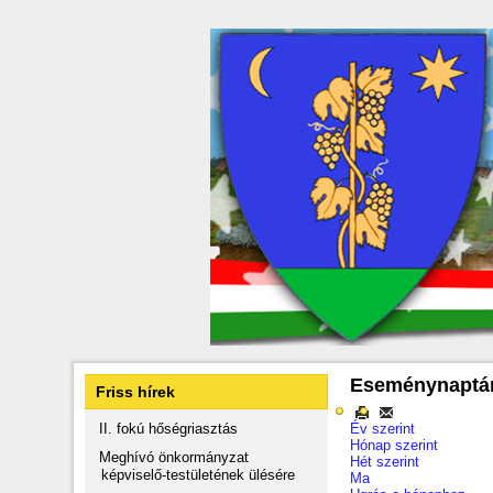
Eseménynaptá
Friss hírek
II. fokú hőségriasztás
Év szerint
Hónap szerint
Meghívó önkormányzat
Hét szerint
képviselő-testületének ülésére
Ma