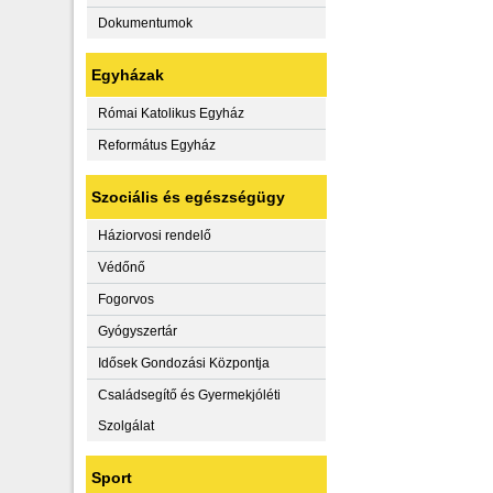
Dokumentumok
Egyházak
Római Katolikus Egyház
Református Egyház
Szociális és egészségügy
Háziorvosi rendelő
Védőnő
Fogorvos
Gyógyszertár
Idősek Gondozási Központja
Családsegítő és Gyermekjóléti
Szolgálat
Sport