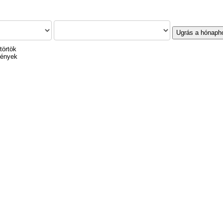
Ugrás a hónaph
törtök
mények