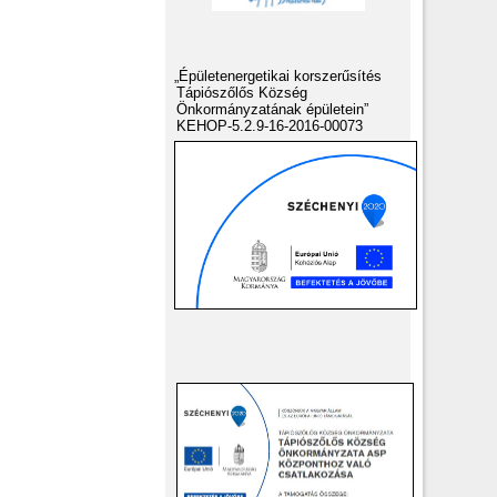
„Épületenergetikai korszerűsítés
Tápiószőlős Község
Önkormányzatának épületein”
KEHOP-5.2.9-16-2016-00073