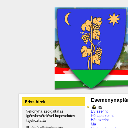
Eseménynaptá
Friss hírek
Nékonyha szolgáltatás
Év szerint
Hónap szerint
igénybevételével kapcsolatos
Hét szerint
tájékoztatás
Ma
III. fokú hőségriasztás