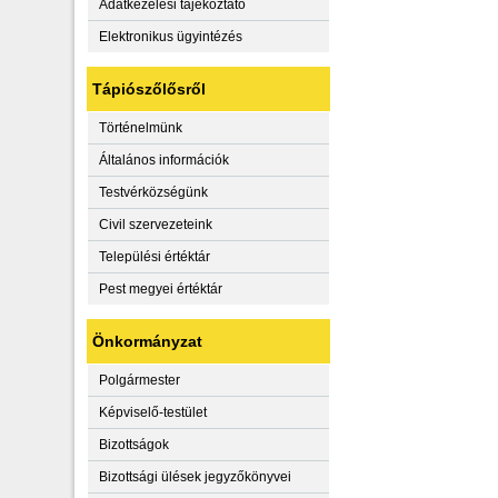
Adatkezelési tájékoztató
Elektronikus ügyintézés
Tápiószőlősről
Történelmünk
Általános információk
Testvérközségünk
Civil szervezeteink
Települési értéktár
Pest megyei értéktár
Önkormányzat
Polgármester
Képviselő-testület
Bizottságok
Bizottsági ülések jegyzőkönyvei