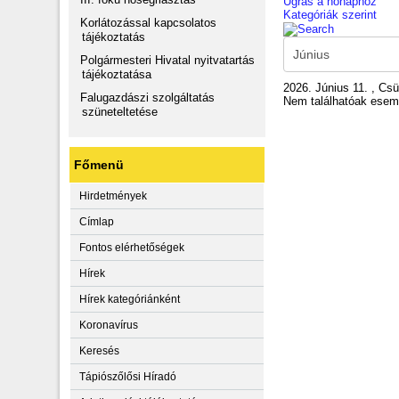
Ugrás a hónaphoz
Kategóriák szerint
Korlátozással kapcsolatos
tájékoztatás
Polgármesteri Hivatal nyitvatartás
tájékoztatása
2026. Június 11. , Csü
Falugazdászi szolgáltatás
Nem találhatóak ese
szüneteltetése
Főmenü
Hirdetmények
Címlap
Fontos elérhetőségek
Hírek
Hírek kategóriánként
Koronavírus
Keresés
Tápiószőlősi Híradó