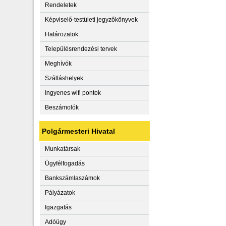
Rendeletek
Képviselő-testületi jegyzőkönyvek
Határozatok
Településrendezési tervek
Meghívók
Szálláshelyek
Ingyenes wifi pontok
Beszámolók
Polgármesteri Hivatal
Munkatársak
Ügyfélfogadás
Bankszámlaszámok
Pályázatok
Igazgatás
Adóügy