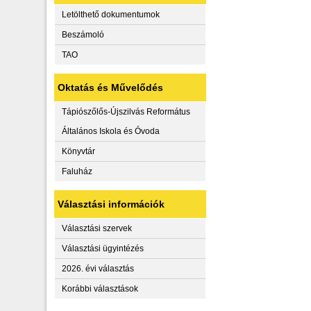
Letölthető dokumentumok
Beszámoló
TAO
Oktatás és Művelődés
Tápiószőlős-Újszilvás Református
Általános Iskola és Óvoda
Könyvtár
Faluház
Választási információk
Választási szervek
Választási ügyintézés
2026. évi választás
Korábbi választások