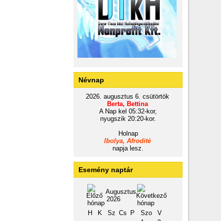
Névnap
2026. augusztus 6. csütörtök
Berta, Bettina
A Nap kel 05:32-kor,
nyugszik 20:20-kor.
Holnap
Ibolya, Afrodité
napja lesz.
Esemény naptár
Augusztus
2026
H
K
Sz
Cs
P
Szo
V