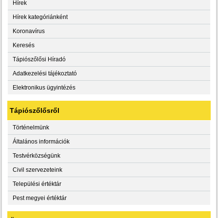
Hírek
Hírek kategóriánként
Koronavírus
Keresés
Tápiószőlősi Híradó
Adatkezelési tájékoztató
Elektronikus ügyintézés
Tápiószőlősről
Történelmünk
Általános információk
Testvérközségünk
Civil szervezeteink
Települési értéktár
Pest megyei értéktár