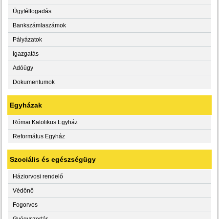
Ügyfélfogadás
Bankszámlaszámok
Pályázatok
Igazgatás
Adóügy
Dokumentumok
Egyházak
Római Katolikus Egyház
Református Egyház
Szociális és egészségügy
Háziorvosi rendelő
Védőnő
Fogorvos
Gyógyszertár