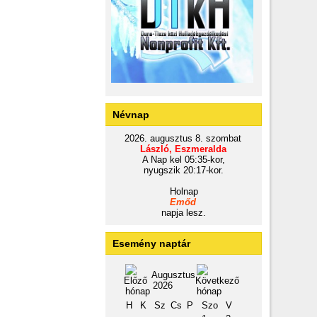
Névnap
2026. augusztus 8. szombat
László, Eszmeralda
A Nap kel 05:35-kor,
nyugszik 20:17-kor.
Holnap
Emőd
napja lesz.
Esemény naptár
Augusztus
2026
H
K
Sz
Cs
P
Szo
V