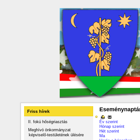
Eseménynaptá
Friss hírek
II. fokú hőségriasztás
Év szerint
Hónap szerint
Meghívó önkormányzat
Hét szerint
képviselő-testületének ülésére
Ma