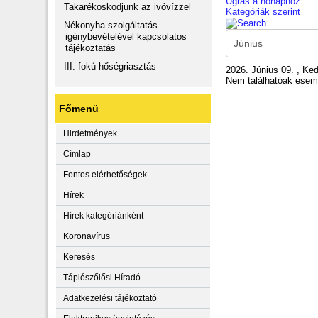
Ugrás a hónaphoz
Takarékoskodjunk az ivóvízzel
Kategóriák szerint
Nékonyha szolgáltatás
igénybevételével kapcsolatos
tájékoztatás
III. fokú hőségriasztás
2026. Június 09. , Ke
Nem találhatóak ese
Főmenü
Hirdetmények
Címlap
Fontos elérhetőségek
Hírek
Hírek kategóriánként
Koronavírus
Keresés
Tápiószőlősi Híradó
Adatkezelési tájékoztató