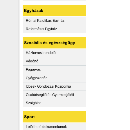
Egyházak
Római Katolikus Egyház
Református Egyház
Szociális és egészségügy
Háziorvosi rendelő
Védőnő
Fogorvos
Gyógyszertár
Idősek Gondozási Központja
Családsegítő és Gyermekjóléti
Szolgálat
Sport
Letölthető dokumentumok