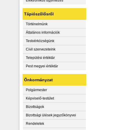
Elektronikus ügyintézés
Tápiószőlősről
Történelmünk
Általános információk
Testvérközségünk
Civil szervezeteink
Települési értéktár
Pest megyei értéktár
Önkormányzat
Polgármester
Képviselő-testület
Bizottságok
Bizottsági ülések jegyzőkönyvei
Rendeletek