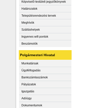
Képviselő-testületi jegyzőkönyvek
Határozatok
Településrendezési tervek
Meghívók
Szálláshelyek
Ingyenes wifi pontok
Beszámolók
Polgármesteri Hivatal
Munkatársak
Ügyfélfogadás
Bankszámlaszámok
Pályázatok
Igazgatás
Adóügy
Dokumentumok