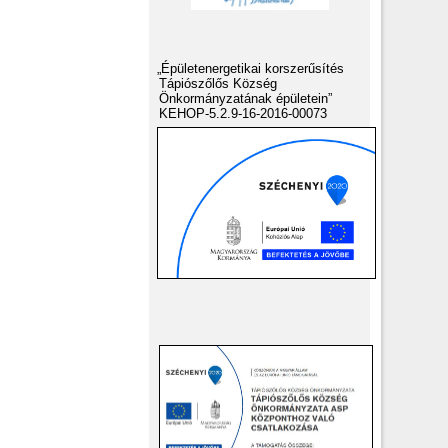
„Épületenergetikai korszerűsítés
Tápiószőlős Község
Önkormányzatának épületein”
KEHOP-5.2.9-16-2016-00073