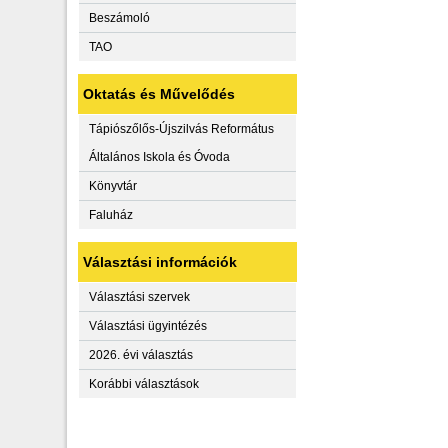
Beszámoló
TAO
Oktatás és Művelődés
Tápiószőlős-Újszilvás Református
Általános Iskola és Óvoda
Könyvtár
Faluház
Választási információk
Választási szervek
Választási ügyintézés
2026. évi választás
Korábbi választások