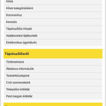
Hírek
Hírek kategóriánként
Koronavírus
Keresés
Tápiószőlősi Híradó
Adatkezelési tájékoztató
Elektronikus ügyintézés
Tápiószőlősről
Történelmünk
Általános információk
Testvérközségünk
Civil szervezeteink
Települési értéktár
Pest megyei értéktár