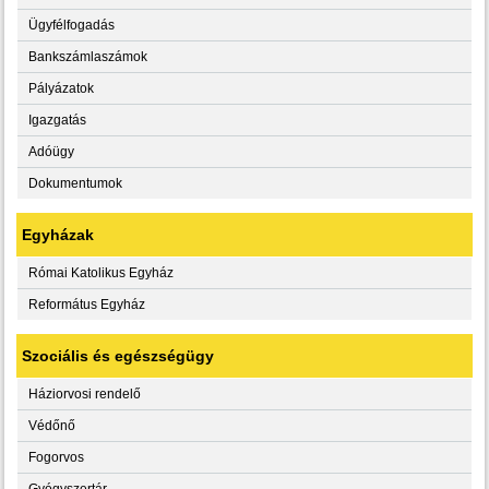
Ügyfélfogadás
Bankszámlaszámok
Pályázatok
Igazgatás
Adóügy
Dokumentumok
Egyházak
Római Katolikus Egyház
Református Egyház
Szociális és egészségügy
Háziorvosi rendelő
Védőnő
Fogorvos
Gyógyszertár