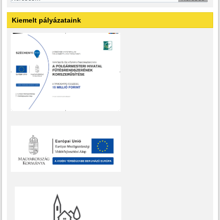
Kiemelt pályázataink