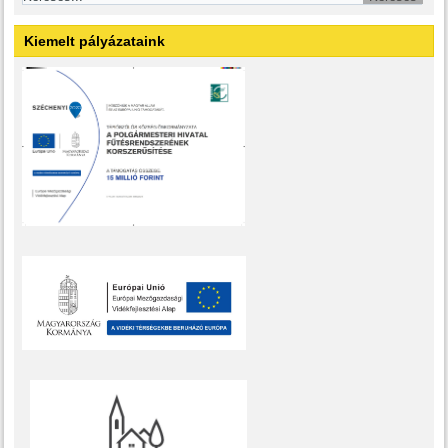
Kiemelt pályázataink