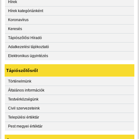
Hírek
Hírek kategóriánként
Koronavírus
Keresés
Tápiószőlősi Híradó
Adatkezelési tájékoztató
Elektronikus ügyintézés
Tápiószőlősről
Történelmünk
Általános információk
Testvérközségünk
Civil szervezeteink
Települési értéktár
Pest megyei értéktár