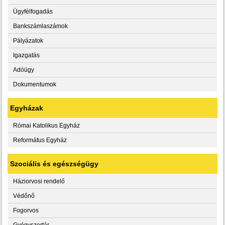
Ügyfélfogadás
Bankszámlaszámok
Pályázatok
Igazgatás
Adóügy
Dokumentumok
Egyházak
Római Katolikus Egyház
Református Egyház
Szociális és egészségügy
Háziorvosi rendelő
Védőnő
Fogorvos
Gyógyszertár