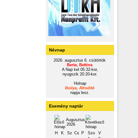
Névnap
2026. augusztus 6. csütörtök
Berta, Bettina
A Nap kel 05:32-kor,
nyugszik 20:20-kor.
Holnap
Ibolya, Afrodité
napja lesz.
Esemény naptár
Augusztus
2026
H
K
Sz
Cs
P
Szo
V