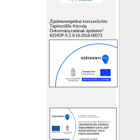
„Épületenergetikai korszerűsítés
Tápiószőlős Község
Önkormányzatának épületein”
KEHOP-5.2.9-16-2016-00073