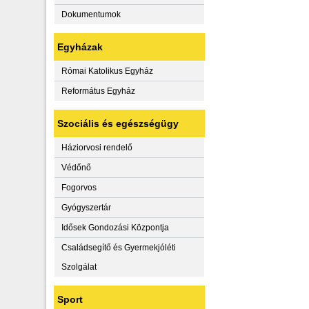
Dokumentumok
Egyházak
Római Katolikus Egyház
Református Egyház
Szociális és egészségügy
Háziorvosi rendelő
Védőnő
Fogorvos
Gyógyszertár
Idősek Gondozási Központja
Családsegítő és Gyermekjóléti
Szolgálat
Sport