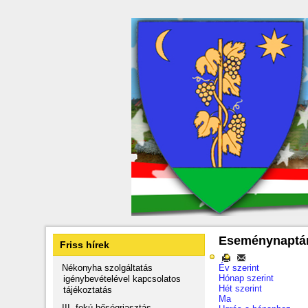
Eseménynaptá
Friss hírek
Nékonyha szolgáltatás
Év szerint
Hónap szerint
igénybevételével kapcsolatos
Hét szerint
tájékoztatás
Ma
III. fokú hőségriasztás