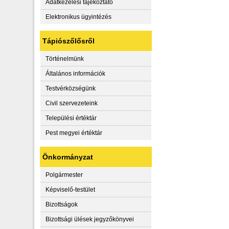
Adatkezelési tájékoztató
Elektronikus ügyintézés
Tápiószőlősről
Történelmünk
Általános információk
Testvérközségünk
Civil szervezeteink
Települési értéktár
Pest megyei értéktár
Önkormányzat
Polgármester
Képviselő-testület
Bizottságok
Bizottsági ülések jegyzőkönyvei