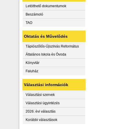
Letölthető dokumentumok
Beszámoló
TAO
Oktatás és Művelődés
Tápiószőlős-Újszilvás Református
Általános Iskola és Óvoda
Könyvtár
Faluház
Választási információk
Választási szervek
Választási ügyintézés
2026. évi választás
Korábbi választások