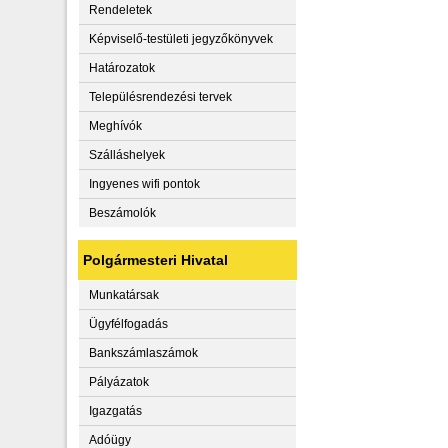
Rendeletek
Képviselő-testületi jegyzőkönyvek
Határozatok
Településrendezési tervek
Meghívók
Szálláshelyek
Ingyenes wifi pontok
Beszámolók
Polgármesteri Hivatal
Munkatársak
Ügyfélfogadás
Bankszámlaszámok
Pályázatok
Igazgatás
Adóügy