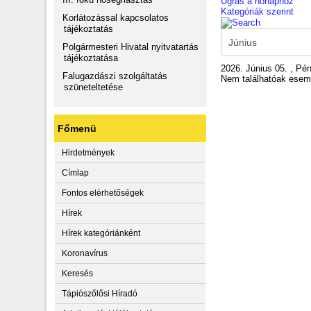
Ugrás a hónaphoz
Kategóriák szerint
Korlátozással kapcsolatos
tájékoztatás
Polgármesteri Hivatal nyitvatartás
tájékoztatása
2026. Június 05. , Pé
Falugazdászi szolgáltatás
Nem találhatóak ese
szüneteltetése
Főmenü
Hirdetmények
Címlap
Fontos elérhetőségek
Hírek
Hírek kategóriánként
Koronavírus
Keresés
Tápiószőlősi Híradó