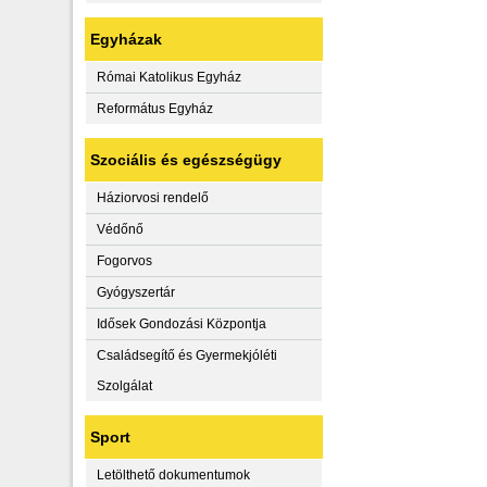
Egyházak
Római Katolikus Egyház
Református Egyház
Szociális és egészségügy
Háziorvosi rendelő
Védőnő
Fogorvos
Gyógyszertár
Idősek Gondozási Központja
Családsegítő és Gyermekjóléti
Szolgálat
Sport
Letölthető dokumentumok