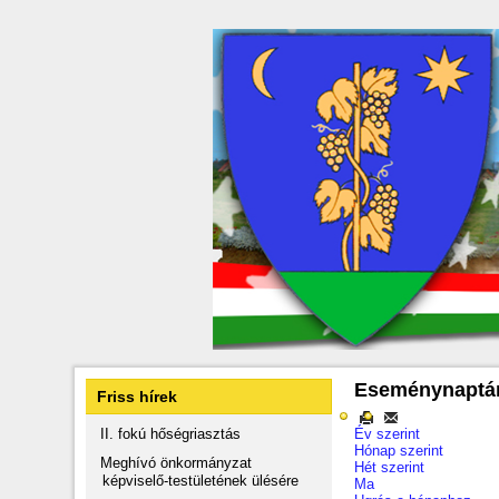
Eseménynaptá
Friss hírek
II. fokú hőségriasztás
Év szerint
Hónap szerint
Meghívó önkormányzat
Hét szerint
képviselő-testületének ülésére
Ma