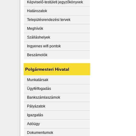
Képviselő-testületi jegyzőkönyvek
Határozatok
Településrendezési tervek
Meghívók
Szálláshelyek
Ingyenes wifi pontok
Beszámolók
Polgármesteri Hivatal
Munkatársak
Ügyfélfogadás
Bankszámlaszámok
Pályázatok
Igazgatás
Adóügy
Dokumentumok