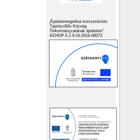
„Épületenergetikai korszerűsítés
Tápiószőlős Község
Önkormányzatának épületein”
KEHOP-5.2.9-16-2016-00073