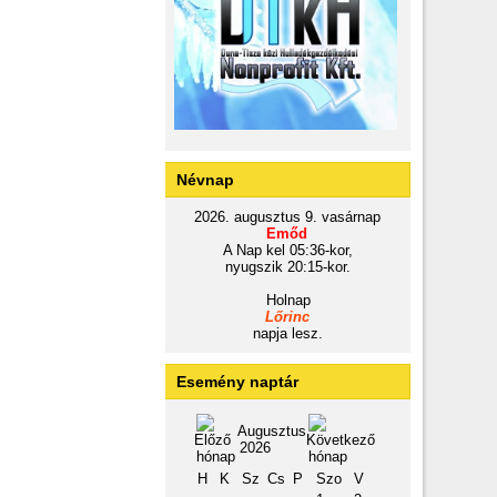
Névnap
2026. augusztus 9. vasárnap
Emőd
A Nap kel 05:36-kor,
nyugszik 20:15-kor.
Holnap
Lőrinc
napja lesz.
Esemény naptár
Augusztus
2026
H
K
Sz
Cs
P
Szo
V