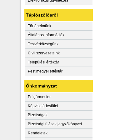
Elektronikus ügyintézés
Tápiószőlősről
Történelmünk
Általános információk
Testvérközségünk
Civil szervezeteink
Települési értéktár
Pest megyei értéktár
Önkormányzat
Polgármester
Képviselő-testület
Bizottságok
Bizottsági ülések jegyzőkönyvei
Rendeletek