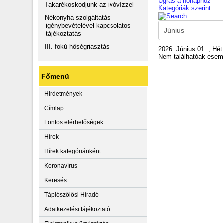
Ugrás a hónaphoz
Takarékoskodjunk az ivóvízzel
Kategóriák szerint
Nékonyha szolgáltatás
igénybevételével kapcsolatos
tájékoztatás
III. fokú hőségriasztás
2026. Június 01. , Hét
Nem találhatóak ese
Főmenü
Hirdetmények
Címlap
Fontos elérhetőségek
Hírek
Hírek kategóriánként
Koronavírus
Keresés
Tápiószőlősi Híradó
Adatkezelési tájékoztató