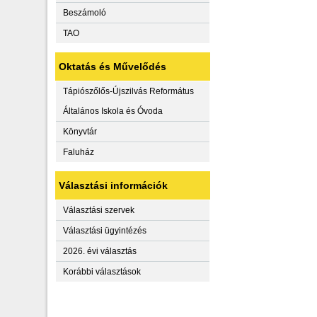
Beszámoló
TAO
Oktatás és Művelődés
Tápiószőlős-Újszilvás Református
Általános Iskola és Óvoda
Könyvtár
Faluház
Választási információk
Választási szervek
Választási ügyintézés
2026. évi választás
Korábbi választások