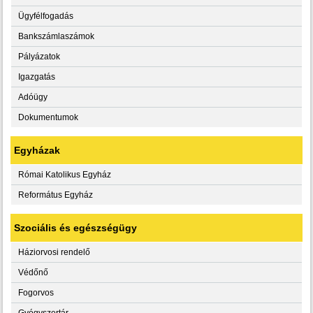
Ügyfélfogadás
Bankszámlaszámok
Pályázatok
Igazgatás
Adóügy
Dokumentumok
Egyházak
Római Katolikus Egyház
Református Egyház
Szociális és egészségügy
Háziorvosi rendelő
Védőnő
Fogorvos
Gyógyszertár