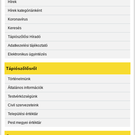
Hírek
Hírek kategóriánként
Koronavírus
Keresés
Tápiószőlősi Híradó
Adatkezelési tájékoztató
Elektronikus ügyintézés
Tápiószőlősről
Történelmünk
Általános információk
Testvérközségünk
Civil szervezeteink
Települési értéktár
Pest megyei értéktár