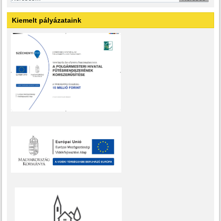
Kiemelt pályázataink