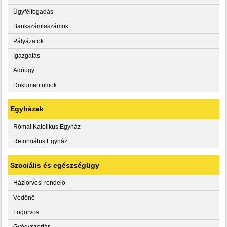
Ügyfélfogadás
Bankszámlaszámok
Pályázatok
Igazgatás
Adóügy
Dokumentumok
Egyházak
Római Katolikus Egyház
Református Egyház
Szociális és egészségügy
Háziorvosi rendelő
Védőnő
Fogorvos
Gyógyszertár