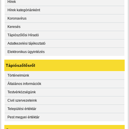
Hírek
Hírek kategóriánként
Koronavírus
Keresés
Tápiószőlősi Híradó
Adatkezelési tájékoztató
Elektronikus ügyintézés
Tápiószőlősről
Történelmünk
Általános információk
Testvérközségünk
Civil szervezeteink
Települési értéktár
Pest megyei értéktár