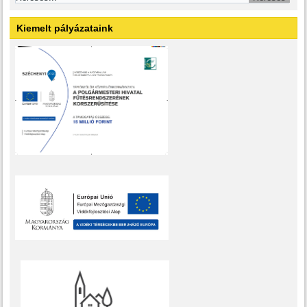
Kiemelt pályázataink