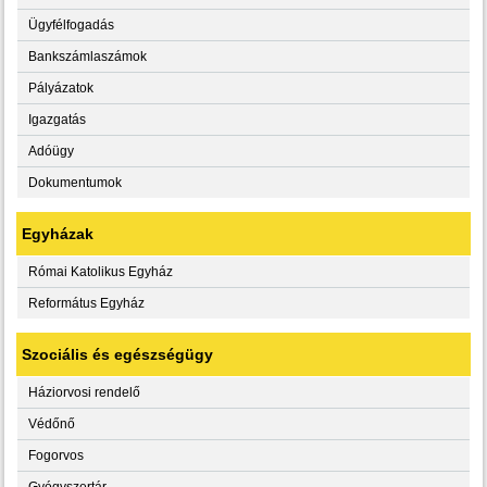
Ügyfélfogadás
Bankszámlaszámok
Pályázatok
Igazgatás
Adóügy
Dokumentumok
Egyházak
Római Katolikus Egyház
Református Egyház
Szociális és egészségügy
Háziorvosi rendelő
Védőnő
Fogorvos
Gyógyszertár