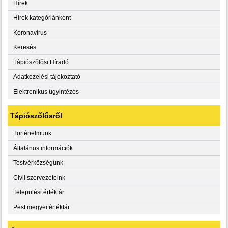
Hírek
Hírek kategóriánként
Koronavírus
Keresés
Tápiószőlősi Híradó
Adatkezelési tájékoztató
Elektronikus ügyintézés
Tápiószőlősről
Történelmünk
Általános információk
Testvérközségünk
Civil szervezeteink
Települési értéktár
Pest megyei értéktár