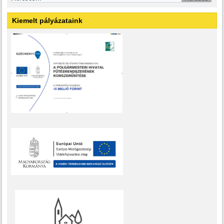
Kiemelt pályázataink