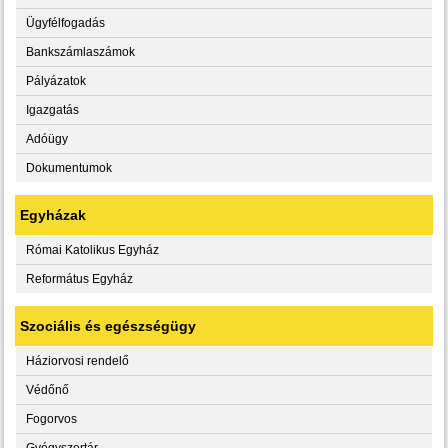
Ügyfélfogadás
Bankszámlaszámok
Pályázatok
Igazgatás
Adóügy
Dokumentumok
Egyházak
Római Katolikus Egyház
Református Egyház
Szociális és egészségügy
Háziorvosi rendelő
Védőnő
Fogorvos
Gyógyszertár