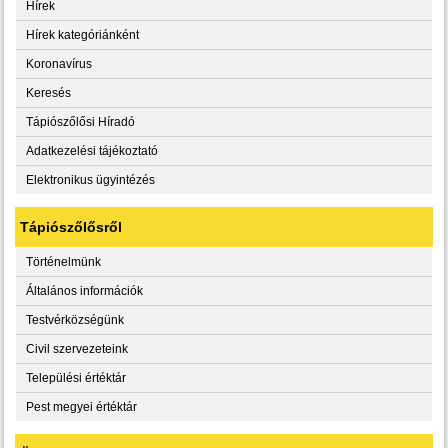
Hírek
Hírek kategóriánként
Koronavírus
Keresés
Tápiószőlősi Híradó
Adatkezelési tájékoztató
Elektronikus ügyintézés
Tápiószőlősről
Történelmünk
Általános információk
Testvérközségünk
Civil szervezeteink
Települési értéktár
Pest megyei értéktár