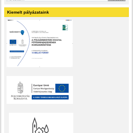
Kiemelt pályázataink