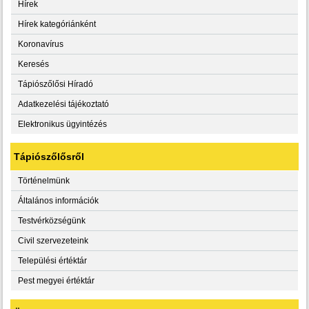
Hírek
Hírek kategóriánként
Koronavírus
Keresés
Tápiószőlősi Híradó
Adatkezelési tájékoztató
Elektronikus ügyintézés
Tápiószőlősről
Történelmünk
Általános információk
Testvérközségünk
Civil szervezeteink
Települési értéktár
Pest megyei értéktár