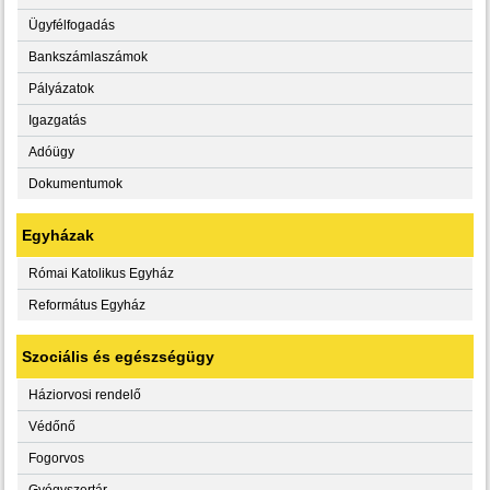
Ügyfélfogadás
Bankszámlaszámok
Pályázatok
Igazgatás
Adóügy
Dokumentumok
Egyházak
Római Katolikus Egyház
Református Egyház
Szociális és egészségügy
Háziorvosi rendelő
Védőnő
Fogorvos
Gyógyszertár