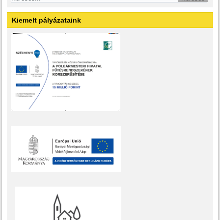
Kiemelt pályázataink