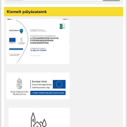
Kiemelt pályázataink