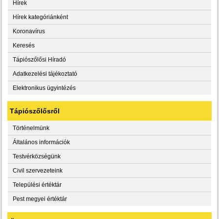
Hírek
Hírek kategóriánként
Koronavírus
Keresés
Tápiószőlősi Híradó
Adatkezelési tájékoztató
Elektronikus ügyintézés
Tápiószőlősről
Történelmünk
Általános információk
Testvérközségünk
Civil szervezeteink
Települési értéktár
Pest megyei értéktár