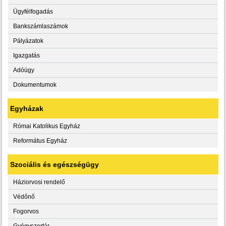
Ügyfélfogadás
Bankszámlaszámok
Pályázatok
Igazgatás
Adóügy
Dokumentumok
Egyházak
Római Katolikus Egyház
Református Egyház
Szociális és egészségügy
Háziorvosi rendelő
Védőnő
Fogorvos
Gyógyszertár