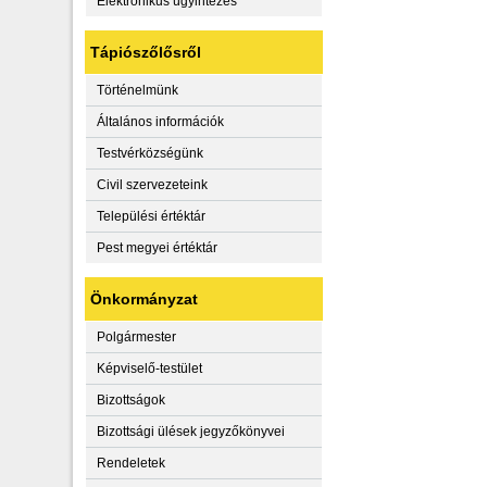
Elektronikus ügyintézés
Tápiószőlősről
Történelmünk
Általános információk
Testvérközségünk
Civil szervezeteink
Települési értéktár
Pest megyei értéktár
Önkormányzat
Polgármester
Képviselő-testület
Bizottságok
Bizottsági ülések jegyzőkönyvei
Rendeletek