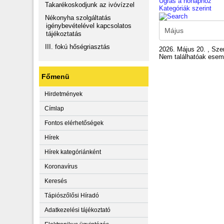
Ugrás a hónaphoz
Takarékoskodjunk az ivóvízzel
Kategóriák szerint
Nékonyha szolgáltatás
igénybevételével kapcsolatos
tájékoztatás
III. fokú hőségriasztás
2026. Május 20. , Sze
Nem találhatóak ese
Főmenü
Hirdetmények
Címlap
Fontos elérhetőségek
Hírek
Hírek kategóriánként
Koronavírus
Keresés
Tápiószőlősi Híradó
Adatkezelési tájékoztató