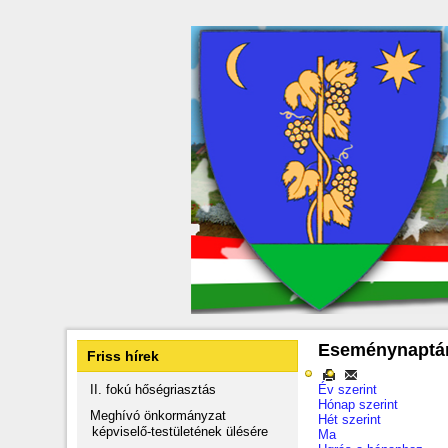
Eseménynaptá
Friss hírek
II. fokú hőségriasztás
Év szerint
Hónap szerint
Meghívó önkormányzat
Hét szerint
képviselő-testületének ülésére
Ma