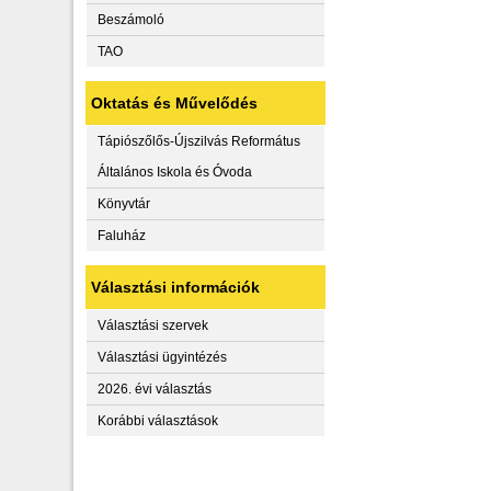
Beszámoló
TAO
Oktatás és Művelődés
Tápiószőlős-Újszilvás Református
Általános Iskola és Óvoda
Könyvtár
Faluház
Választási információk
Választási szervek
Választási ügyintézés
2026. évi választás
Korábbi választások