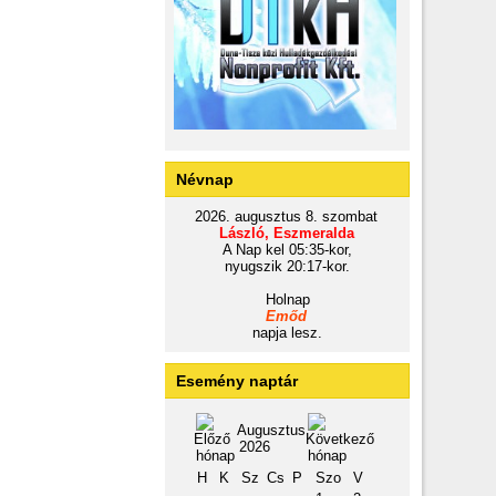
Névnap
2026. augusztus 8. szombat
László, Eszmeralda
A Nap kel 05:35-kor,
nyugszik 20:17-kor.
Holnap
Emőd
napja lesz.
Esemény naptár
Augusztus
2026
H
K
Sz
Cs
P
Szo
V