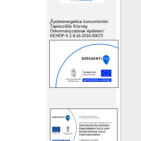
„Épületenergetikai korszerűsítés
Tápiószőlős Község
Önkormányzatának épületein”
KEHOP-5.2.9-16-2016-00073