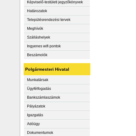
Képviselő-testületi jegyzőkönyvek
Határozatok
Településrendezési tervek
Meghívók
Szálláshelyek
Ingyenes wifi pontok
Beszámolók
Polgármesteri Hivatal
Munkatársak
Ügyfélfogadás
Bankszámlaszámok
Pályázatok
Igazgatás
Adóügy
Dokumentumok