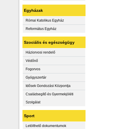
Egyházak
Római Katolikus Egyház
Református Egyház
Szociális és egészségügy
Háziorvosi rendelő
Védőnő
Fogorvos
Gyógyszertár
Idősek Gondozási Központja
Családsegítő és Gyermekjóléti
Szolgálat
Sport
Letölthető dokumentumok