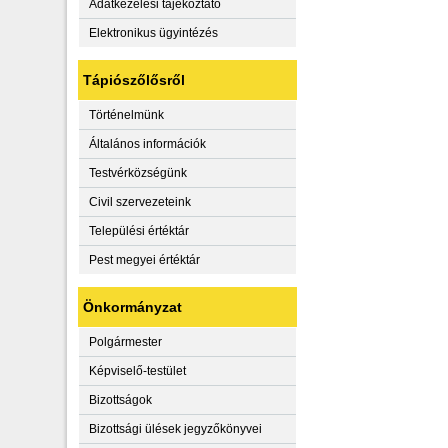
Adatkezelési tájékoztató
Elektronikus ügyintézés
Tápiószőlősről
Történelmünk
Általános információk
Testvérközségünk
Civil szervezeteink
Települési értéktár
Pest megyei értéktár
Önkormányzat
Polgármester
Képviselő-testület
Bizottságok
Bizottsági ülések jegyzőkönyvei