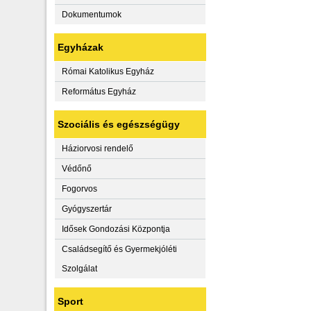
Dokumentumok
Egyházak
Római Katolikus Egyház
Református Egyház
Szociális és egészségügy
Háziorvosi rendelő
Védőnő
Fogorvos
Gyógyszertár
Idősek Gondozási Központja
Családsegítő és Gyermekjóléti
Szolgálat
Sport