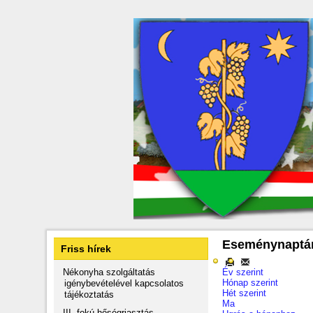
Eseménynaptá
Friss hírek
Nékonyha szolgáltatás
Év szerint
Hónap szerint
igénybevételével kapcsolatos
Hét szerint
tájékoztatás
Ma
III. fokú hőségriasztás