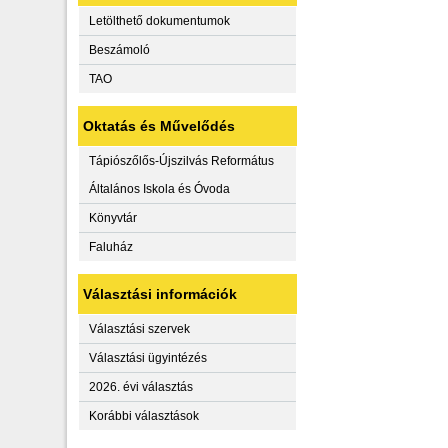
Letölthető dokumentumok
Beszámoló
TAO
Oktatás és Művelődés
Tápiószőlős-Újszilvás Református
Általános Iskola és Óvoda
Könyvtár
Faluház
Választási információk
Választási szervek
Választási ügyintézés
2026. évi választás
Korábbi választások