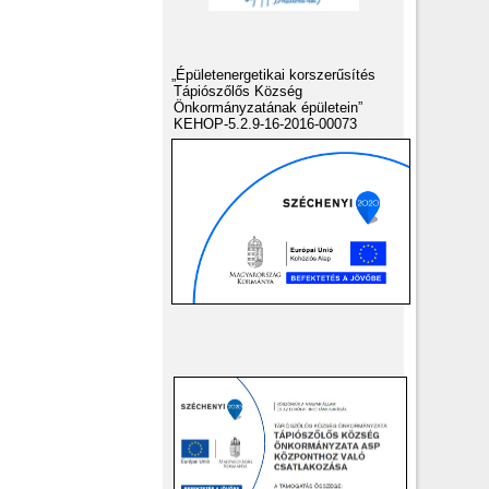
„Épületenergetikai korszerűsítés
Tápiószőlős Község
Önkormányzatának épületein”
KEHOP-5.2.9-16-2016-00073