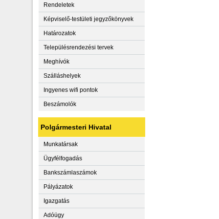
Rendeletek
Képviselő-testületi jegyzőkönyvek
Határozatok
Településrendezési tervek
Meghívók
Szálláshelyek
Ingyenes wifi pontok
Beszámolók
Polgármesteri Hivatal
Munkatársak
Ügyfélfogadás
Bankszámlaszámok
Pályázatok
Igazgatás
Adóügy