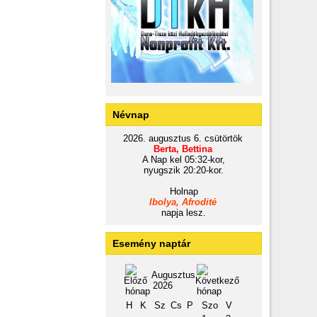
Névnap
2026. augusztus 6. csütörtök
Berta, Bettina
A Nap kel 05:32-kor,
nyugszik 20:20-kor.
Holnap
Ibolya, Afrodité
napja lesz.
Esemény naptár
Augusztus
2026
H
K
Sz
Cs
P
Szo
V