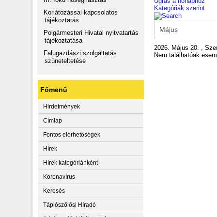
Ugrás a hónaphoz
Kategóriák szerint
Korlátozással kapcsolatos
tájékoztatás
Polgármesteri Hivatal nyitvatartás
tájékoztatása
2026. Május 20. , Sze
Falugazdászi szolgáltatás
Nem találhatóak ese
szüneteltetése
Főmenü
Hirdetmények
Címlap
Fontos elérhetőségek
Hírek
Hírek kategóriánként
Koronavírus
Keresés
Tápiószőlősi Híradó