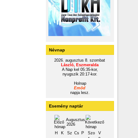
Névnap
2026. augusztus 8. szombat
László, Eszmeralda
A Nap kel 05:35-kor,
nyugszik 20:17-kor.
Holnap
Emőd
napja lesz.
Esemény naptár
Augusztus
2026
H
K
Sz
Cs
P
Szo
V