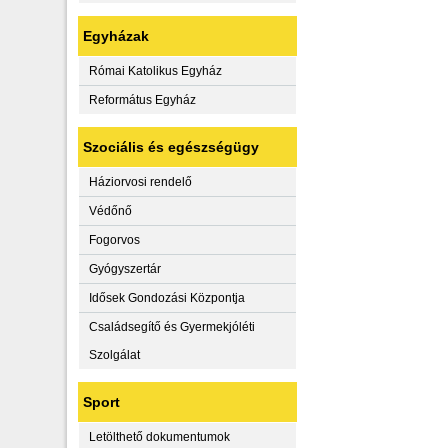
Egyházak
Római Katolikus Egyház
Református Egyház
Szociális és egészségügy
Háziorvosi rendelő
Védőnő
Fogorvos
Gyógyszertár
Idősek Gondozási Központja
Családsegítő és Gyermekjóléti
Szolgálat
Sport
Letölthető dokumentumok