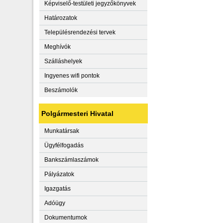
Képviselő-testületi jegyzőkönyvek
Határozatok
Településrendezési tervek
Meghívók
Szálláshelyek
Ingyenes wifi pontok
Beszámolók
Polgármesteri Hivatal
Munkatársak
Ügyfélfogadás
Bankszámlaszámok
Pályázatok
Igazgatás
Adóügy
Dokumentumok