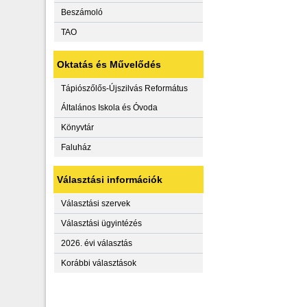
Beszámoló
TAO
Oktatás és Művelődés
Tápiószőlős-Újszilvás Református
Általános Iskola és Óvoda
Könyvtár
Faluház
Választási információk
Választási szervek
Választási ügyintézés
2026. évi választás
Korábbi választások