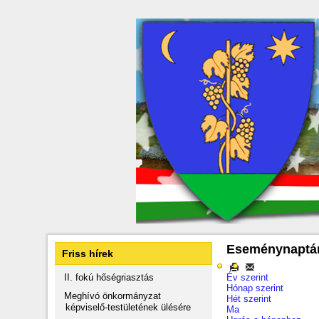
Eseménynaptá
Friss hírek
II. fokú hőségriasztás
Év szerint
Hónap szerint
Meghívó önkormányzat
Hét szerint
képviselő-testületének ülésére
Ma