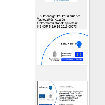
„Épületenergetikai korszerűsítés
Tápiószőlős Község
Önkormányzatának épületein”
KEHOP-5.2.9-16-2016-00073