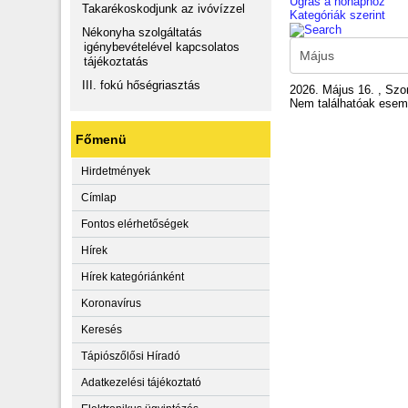
Ugrás a hónaphoz
Takarékoskodjunk az ivóvízzel
Kategóriák szerint
Nékonyha szolgáltatás
igénybevételével kapcsolatos
tájékoztatás
III. fokú hőségriasztás
2026. Május 16. , Sz
Nem találhatóak ese
Főmenü
Hirdetmények
Címlap
Fontos elérhetőségek
Hírek
Hírek kategóriánként
Koronavírus
Keresés
Tápiószőlősi Híradó
Adatkezelési tájékoztató