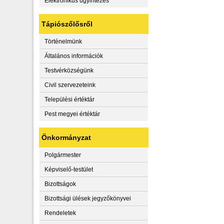
Elektronikus ügyintézés
Tápiószőlősről
Történelmünk
Általános információk
Testvérközségünk
Civil szervezeteink
Települési értéktár
Pest megyei értéktár
Önkormányzat
Polgármester
Képviselő-testület
Bizottságok
Bizottsági ülések jegyzőkönyvei
Rendeletek