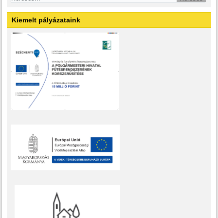
Kiemelt pályázataink