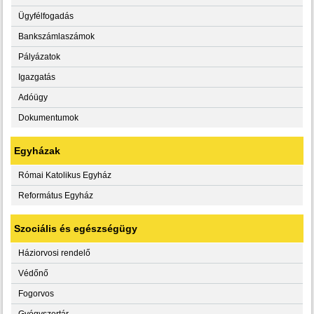
Ügyfélfogadás
Bankszámlaszámok
Pályázatok
Igazgatás
Adóügy
Dokumentumok
Egyházak
Római Katolikus Egyház
Református Egyház
Szociális és egészségügy
Háziorvosi rendelő
Védőnő
Fogorvos
Gyógyszertár