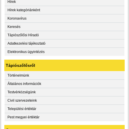
Hírek
Hírek kategóriánként
Koronavírus
Keresés
Tápiószőlősi Híradó
Adatkezelési tájékoztató
Elektronikus ügyintézés
Tápiószőlősről
Történelmünk
Általános információk
Testvérközségünk
Civil szervezeteink
Települési értéktár
Pest megyei értéktár