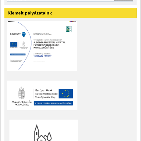
Kiemelt pályázataink