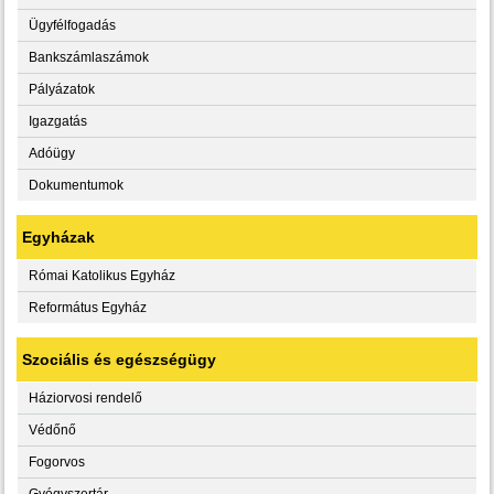
Ügyfélfogadás
Bankszámlaszámok
Pályázatok
Igazgatás
Adóügy
Dokumentumok
Egyházak
Római Katolikus Egyház
Református Egyház
Szociális és egészségügy
Háziorvosi rendelő
Védőnő
Fogorvos
Gyógyszertár