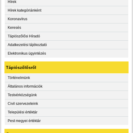
Hírek
Hírek kategóriánként
Koronavírus
Keresés
Tápiószőlősi Híradó
Adatkezelési tájékoztató
Elektronikus ügyintézés
Tápiószőlősről
Történelmünk
Általános információk
Testvérközségünk
Civil szervezeteink
Települési értéktár
Pest megyei értéktár