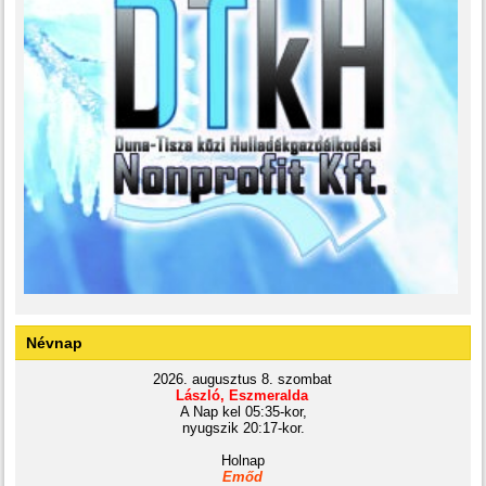
Névnap
2026. augusztus 8. szombat
László, Eszmeralda
A Nap kel 05:35-kor,
nyugszik 20:17-kor.
Holnap
Emőd