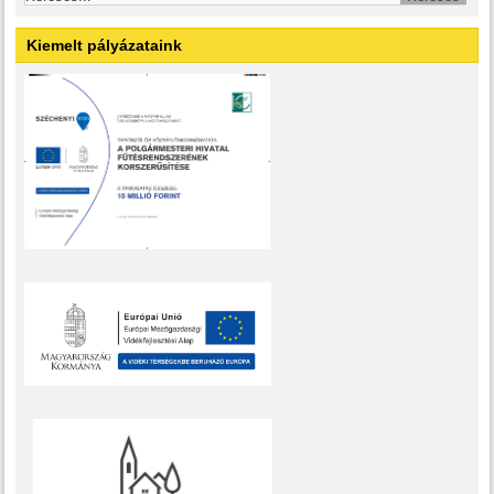
Kiemelt pályázataink