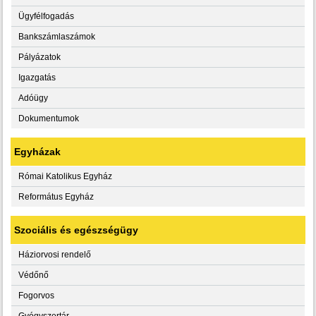
Ügyfélfogadás
Bankszámlaszámok
Pályázatok
Igazgatás
Adóügy
Dokumentumok
Egyházak
Római Katolikus Egyház
Református Egyház
Szociális és egészségügy
Háziorvosi rendelő
Védőnő
Fogorvos
Gyógyszertár