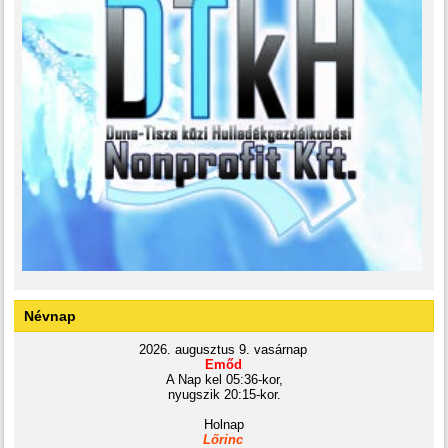
Névnap
2026. augusztus 9. vasárnap
Emőd
A Nap kel 05:36-kor,
nyugszik 20:15-kor.
Holnap
Lőrinc