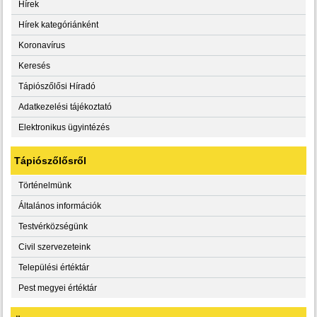
Hírek
Hírek kategóriánként
Koronavírus
Keresés
Tápiószőlősi Híradó
Adatkezelési tájékoztató
Elektronikus ügyintézés
Tápiószőlősről
Történelmünk
Általános információk
Testvérközségünk
Civil szervezeteink
Települési értéktár
Pest megyei értéktár