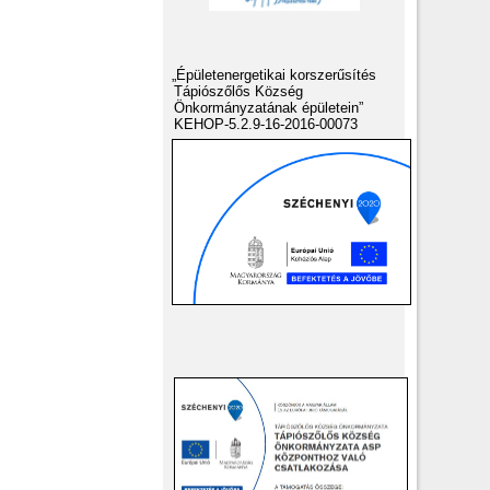
„Épületenergetikai korszerűsítés
Tápiószőlős Község
Önkormányzatának épületein”
KEHOP-5.2.9-16-2016-00073