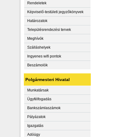
Rendeletek
Képviselő-testületi jegyzőkönyvek
Határozatok
Településrendezési tervek
Meghívók
Szálláshelyek
Ingyenes wifi pontok
Beszámolók
Polgármesteri Hivatal
Munkatársak
Ügyfélfogadás
Bankszámlaszámok
Pályázatok
Igazgatás
Adóügy