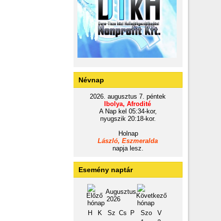
Névnap
2026. augusztus 7. péntek
Ibolya, Afrodité
A Nap kel 05:34-kor,
nyugszik 20:18-kor.
Holnap
László, Eszmeralda
napja lesz.
Esemény naptár
Augusztus
2026
H
K
Sz
Cs
P
Szo
V