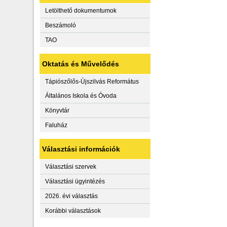
Letölthető dokumentumok
Beszámoló
TAO
Oktatás és Művelődés
Tápiószőlős-Újszilvás Református
Általános Iskola és Óvoda
Könyvtár
Faluház
Választási információk
Választási szervek
Választási ügyintézés
2026. évi választás
Korábbi választások