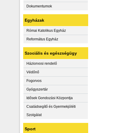
Dokumentumok
Egyházak
Római Katolikus Egyház
Református Egyház
Szociális és egészségügy
Háziorvosi rendelő
Védőnő
Fogorvos
Gyógyszertár
Idősek Gondozási Központja
Családsegítő és Gyermekjóléti
Szolgálat
Sport