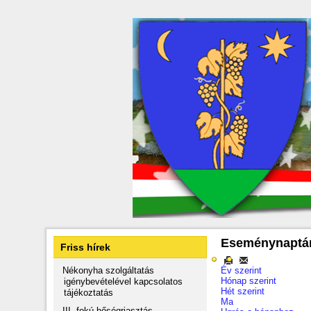
Eseménynaptá
Friss hírek
Nékonyha szolgáltatás
Év szerint
Hónap szerint
igénybevételével kapcsolatos
Hét szerint
tájékoztatás
Ma
III. fokú hőségriasztás