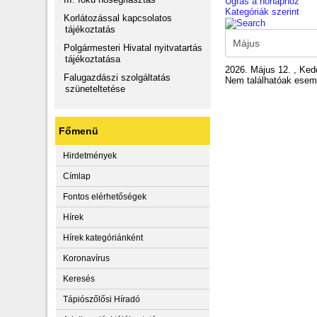
Ugrás a hónaphoz
Kategóriák szerint
Korlátozással kapcsolatos
tájékoztatás
Polgármesteri Hivatal nyitvatartás
tájékoztatása
2026. Május 12. , Ked
Falugazdászi szolgáltatás
Nem találhatóak ese
szüneteltetése
Főmenü
Hirdetmények
Címlap
Fontos elérhetőségek
Hírek
Hírek kategóriánként
Koronavírus
Keresés
Tápiószőlősi Híradó