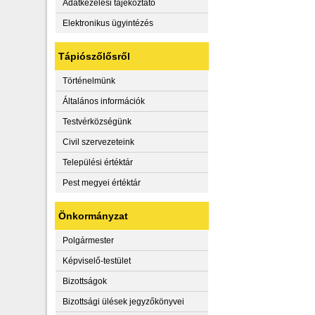
Adatkezelési tájékoztató
Elektronikus ügyintézés
Tápiószőlősről
Történelmünk
Általános információk
Testvérközségünk
Civil szervezeteink
Települési értéktár
Pest megyei értéktár
Önkormányzat
Polgármester
Képviselő-testület
Bizottságok
Bizottsági ülések jegyzőkönyvei