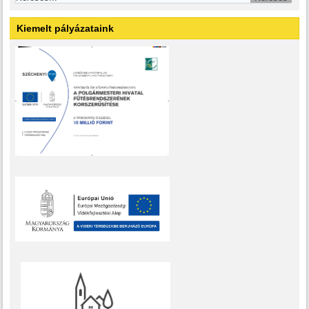
Kiemelt pályázataink