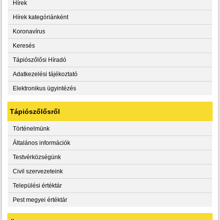
Hírek
Hírek kategóriánként
Koronavírus
Keresés
Tápiószőlősi Híradó
Adatkezelési tájékoztató
Elektronikus ügyintézés
Tápiószőlősről
Történelmünk
Általános információk
Testvérközségünk
Civil szervezeteink
Települési értéktár
Pest megyei értéktár