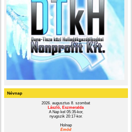
Névnap
2026. augusztus 8. szombat
László, Eszmeralda
A Nap kel 05:35-kor,
nyugszik 20:17-kor.
Holnap
Emőd