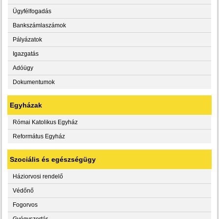
Ügyfélfogadás
Bankszámlaszámok
Pályázatok
Igazgatás
Adóügy
Dokumentumok
Egyházak
Római Katolikus Egyház
Református Egyház
Szociális és egészségügy
Háziorvosi rendelő
Védőnő
Fogorvos
Gyógyszertár