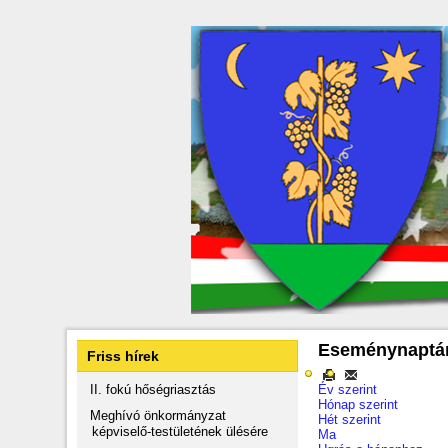
Eseménynaptá
Friss hírek
II. fokú hőségriasztás
Év szerint
Hónap szerint
Meghívó önkormányzat
Hét szerint
képviselő-testületének ülésére
Ma