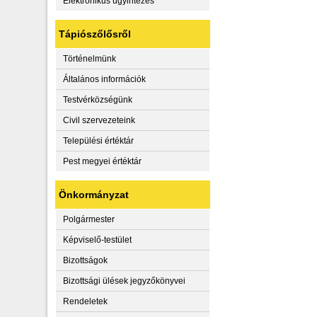
Elektronikus ügyintézés
Tápiószőlősről
Történelmünk
Általános információk
Testvérközségünk
Civil szervezeteink
Települési értéktár
Pest megyei értéktár
Önkormányzat
Polgármester
Képviselő-testület
Bizottságok
Bizottsági ülések jegyzőkönyvei
Rendeletek