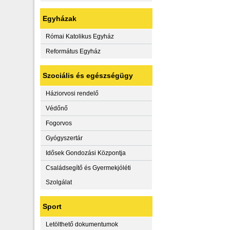
Egyházak
Római Katolikus Egyház
Református Egyház
Szociális és egészségügy
Háziorvosi rendelő
Védőnő
Fogorvos
Gyógyszertár
Idősek Gondozási Központja
Családsegítő és Gyermekjóléti
Szolgálat
Sport
Letölthető dokumentumok