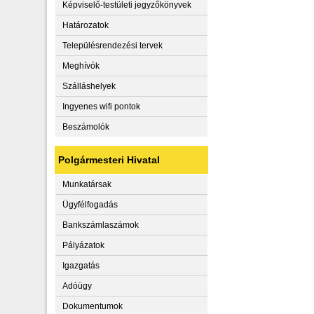
Képviselő-testületi jegyzőkönyvek
Határozatok
Településrendezési tervek
Meghívók
Szálláshelyek
Ingyenes wifi pontok
Beszámolók
Polgármesteri Hivatal
Munkatársak
Ügyfélfogadás
Bankszámlaszámok
Pályázatok
Igazgatás
Adóügy
Dokumentumok