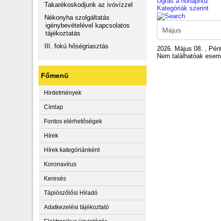
Ugrás a hónaphoz
Takarékoskodjunk az ivóvízzel
Kategóriák szerint
Nékonyha szolgáltatás
igénybevételével kapcsolatos
tájékoztatás
III. fokú hőségriasztás
2026. Május 08. , Pén
Nem találhatóak ese
Főmenü
Hirdetmények
Címlap
Fontos elérhetőségek
Hírek
Hírek kategóriánként
Koronavírus
Keresés
Tápiószőlősi Híradó
Adatkezelési tájékoztató