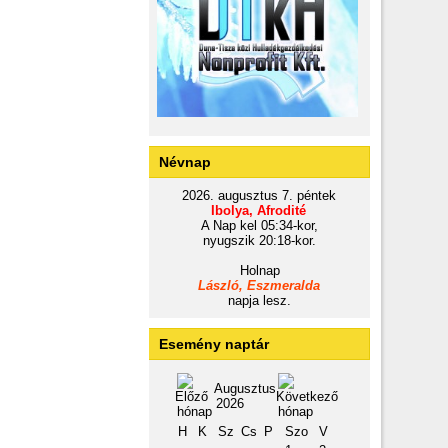
Névnap
2026. augusztus 7. péntek
Ibolya, Afrodité
A Nap kel 05:34-kor,
nyugszik 20:18-kor.
Holnap
László, Eszmeralda
napja lesz.
Esemény naptár
Augusztus
2026
H
K
Sz
Cs
P
Szo
V