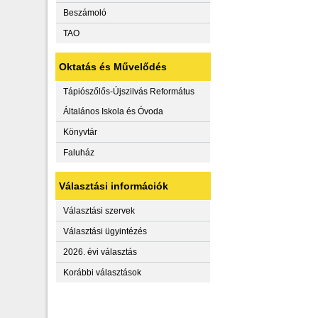
Beszámoló
TAO
Oktatás és Művelődés
Tápiószőlős-Újszilvás Református
Általános Iskola és Óvoda
Könyvtár
Faluház
Választási információk
Választási szervek
Választási ügyintézés
2026. évi választás
Korábbi választások