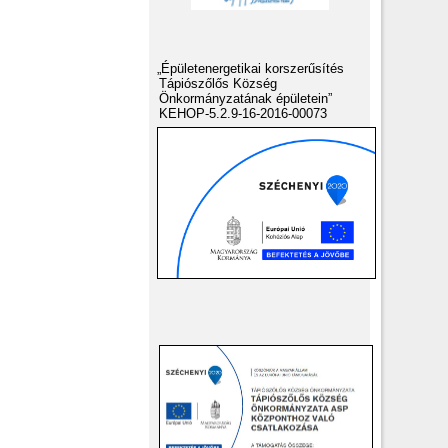
„Épületenergetikai korszerűsítés
Tápiószőlős Község
Önkormányzatának épületein”
KEHOP-5.2.9-16-2016-00073