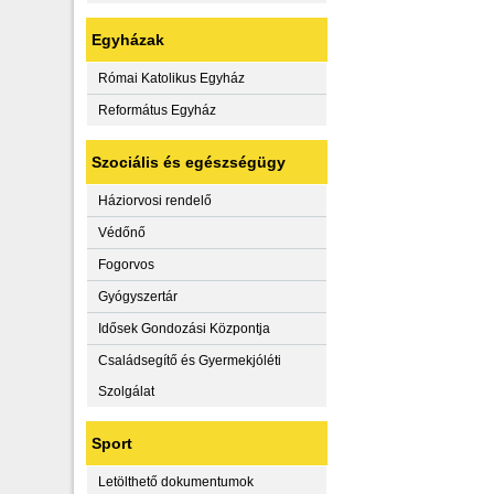
Egyházak
Római Katolikus Egyház
Református Egyház
Szociális és egészségügy
Háziorvosi rendelő
Védőnő
Fogorvos
Gyógyszertár
Idősek Gondozási Központja
Családsegítő és Gyermekjóléti
Szolgálat
Sport
Letölthető dokumentumok