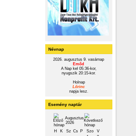
Névnap
2026. augusztus 9. vasárnap
Emőd
A Nap kel 05:36-kor,
nyugszik 20:15-kor.
Holnap
Lőrinc
napja lesz.
Esemény naptár
Augusztus
2026
H
K
Sz
Cs
P
Szo
V