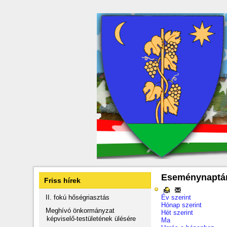
Eseménynaptá
Friss hírek
II. fokú hőségriasztás
Év szerint
Hónap szerint
Meghívó önkormányzat
Hét szerint
képviselő-testületének ülésére
Ma