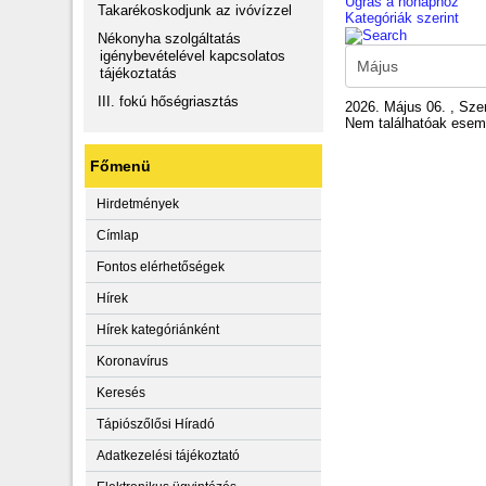
Ugrás a hónaphoz
Takarékoskodjunk az ivóvízzel
Kategóriák szerint
Nékonyha szolgáltatás
igénybevételével kapcsolatos
tájékoztatás
III. fokú hőségriasztás
2026. Május 06. , Sze
Nem találhatóak ese
Főmenü
Hirdetmények
Címlap
Fontos elérhetőségek
Hírek
Hírek kategóriánként
Koronavírus
Keresés
Tápiószőlősi Híradó
Adatkezelési tájékoztató