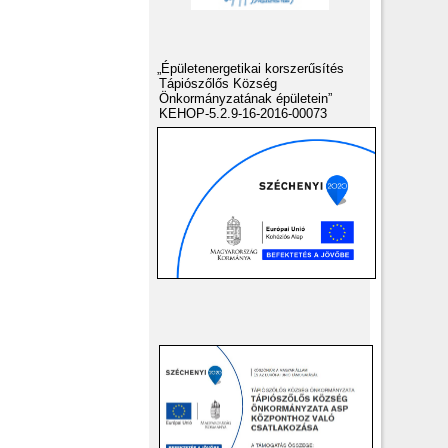
„Épületenergetikai korszerűsítés
Tápiószőlős Község
Önkormányzatának épületein”
KEHOP-5.2.9-16-2016-00073