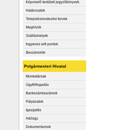
Képviselő-testületi jegyzőkönyvek
Határozatok
Településrendezési tervek
Meghívók
Szálláshelyek
Ingyenes wifi pontok
Beszámolók
Polgármesteri Hivatal
Munkatársak
Ügyfélfogadás
Bankszámlaszámok
Pályázatok
Igazgatás
Adóügy
Dokumentumok