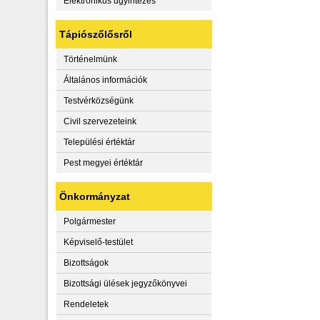
Elektronikus ügyintézés
Tápiószőlősről
Történelmünk
Általános információk
Testvérközségünk
Civil szervezeteink
Települési értéktár
Pest megyei értéktár
Önkormányzat
Polgármester
Képviselő-testület
Bizottságok
Bizottsági ülések jegyzőkönyvei
Rendeletek