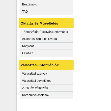
Beszámoló
TAO
Oktatás és Művelődés
Tápiószőlős-Újszilvás Református
Általános Iskola és Óvoda
Könyvtár
Faluház
Választási információk
Választási szervek
Választási ügyintézés
2026. évi választás
Korábbi választások