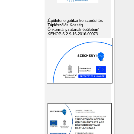
„Épületenergetikai korszerűsítés
Tápiószőlős Község
Önkormányzatának épületein”
KEHOP-5.2.9-16-2016-00073