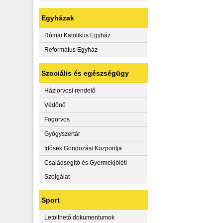
Egyházak
Római Katolikus Egyház
Református Egyház
Szociális és egészségügy
Háziorvosi rendelő
Védőnő
Fogorvos
Gyógyszertár
Idősek Gondozási Központja
Családsegítő és Gyermekjóléti
Szolgálat
Sport
Letölthető dokumentumok