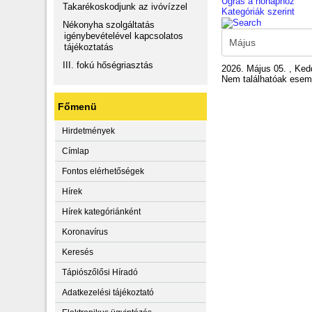
Ugrás a hónaphoz
Takarékoskodjunk az ivóvízzel
Kategóriák szerint
Nékonyha szolgáltatás
igénybevételével kapcsolatos
tájékoztatás
III. fokú hőségriasztás
2026. Május 05. , Ked
Nem találhatóak ese
Főmenü
Hirdetmények
Címlap
Fontos elérhetőségek
Hírek
Hírek kategóriánként
Koronavírus
Keresés
Tápiószőlősi Híradó
Adatkezelési tájékoztató