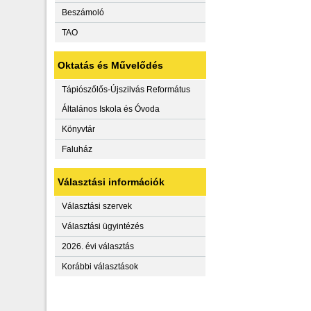
Beszámoló
TAO
Oktatás és Művelődés
Tápiószőlős-Újszilvás Református
Általános Iskola és Óvoda
Könyvtár
Faluház
Választási információk
Választási szervek
Választási ügyintézés
2026. évi választás
Korábbi választások