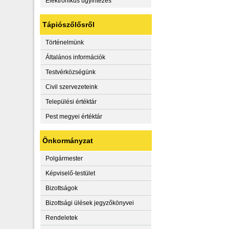
Elektronikus ügyintézés
Tápiószőlősről
Történelmünk
Általános információk
Testvérközségünk
Civil szervezeteink
Települési értéktár
Pest megyei értéktár
Önkormányzat
Polgármester
Képviselő-testület
Bizottságok
Bizottsági ülések jegyzőkönyvei
Rendeletek