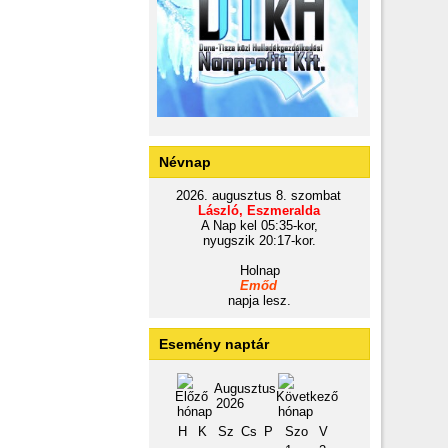
Névnap
2026. augusztus 8. szombat
László, Eszmeralda
A Nap kel 05:35-kor,
nyugszik 20:17-kor.
Holnap
Emőd
napja lesz.
Esemény naptár
Augusztus
2026
H
K
Sz
Cs
P
Szo
V