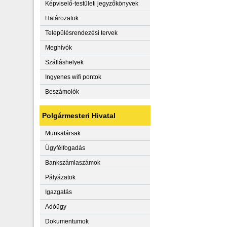
Képviselő-testületi jegyzőkönyvek
Határozatok
Településrendezési tervek
Meghívók
Szálláshelyek
Ingyenes wifi pontok
Beszámolók
Polgármesteri Hivatal
Munkatársak
Ügyfélfogadás
Bankszámlaszámok
Pályázatok
Igazgatás
Adóügy
Dokumentumok