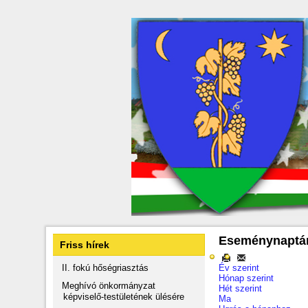
Eseménynaptá
Friss hírek
II. fokú hőségriasztás
Év szerint
Hónap szerint
Meghívó önkormányzat
Hét szerint
képviselő-testületének ülésére
Ma