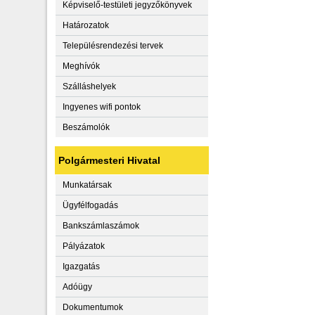
Képviselő-testületi jegyzőkönyvek
Határozatok
Településrendezési tervek
Meghívók
Szálláshelyek
Ingyenes wifi pontok
Beszámolók
Polgármesteri Hivatal
Munkatársak
Ügyfélfogadás
Bankszámlaszámok
Pályázatok
Igazgatás
Adóügy
Dokumentumok