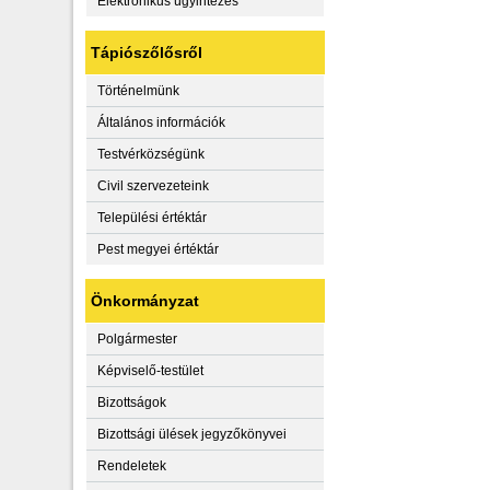
Elektronikus ügyintézés
Tápiószőlősről
Történelmünk
Általános információk
Testvérközségünk
Civil szervezeteink
Települési értéktár
Pest megyei értéktár
Önkormányzat
Polgármester
Képviselő-testület
Bizottságok
Bizottsági ülések jegyzőkönyvei
Rendeletek