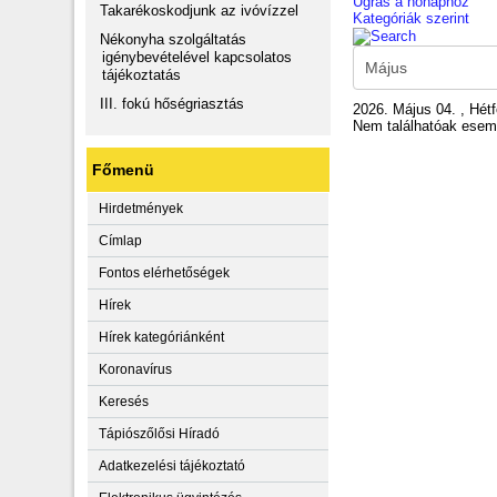
Ugrás a hónaphoz
Takarékoskodjunk az ivóvízzel
Kategóriák szerint
Nékonyha szolgáltatás
igénybevételével kapcsolatos
tájékoztatás
III. fokú hőségriasztás
2026. Május 04. , Hét
Nem találhatóak ese
Főmenü
Hirdetmények
Címlap
Fontos elérhetőségek
Hírek
Hírek kategóriánként
Koronavírus
Keresés
Tápiószőlősi Híradó
Adatkezelési tájékoztató