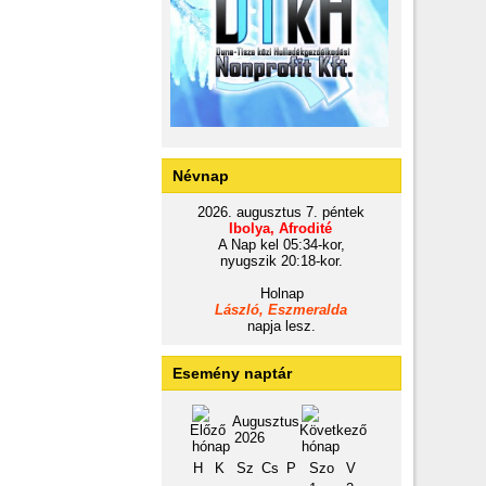
Névnap
2026. augusztus 7. péntek
Ibolya, Afrodité
A Nap kel 05:34-kor,
nyugszik 20:18-kor.
Holnap
László, Eszmeralda
napja lesz.
Esemény naptár
Augusztus
2026
H
K
Sz
Cs
P
Szo
V