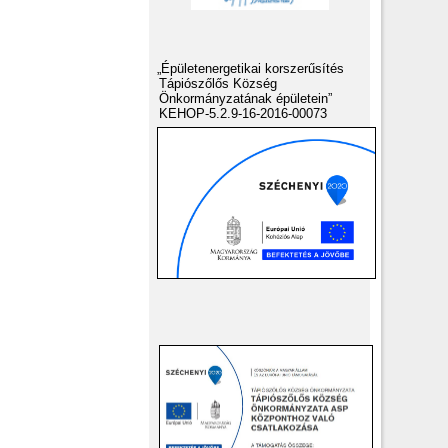
„Épületenergetikai korszerűsítés
Tápiószőlős Község
Önkormányzatának épületein”
KEHOP-5.2.9-16-2016-00073