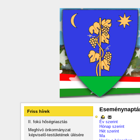
Eseménynaptá
Friss hírek
II. fokú hőségriasztás
Év szerint
Hónap szerint
Meghívó önkormányzat
Hét szerint
képviselő-testületének ülésére
Ma