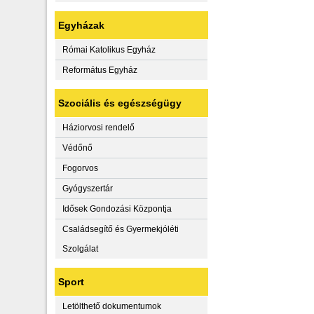
Egyházak
Római Katolikus Egyház
Református Egyház
Szociális és egészségügy
Háziorvosi rendelő
Védőnő
Fogorvos
Gyógyszertár
Idősek Gondozási Központja
Családsegítő és Gyermekjóléti
Szolgálat
Sport
Letölthető dokumentumok