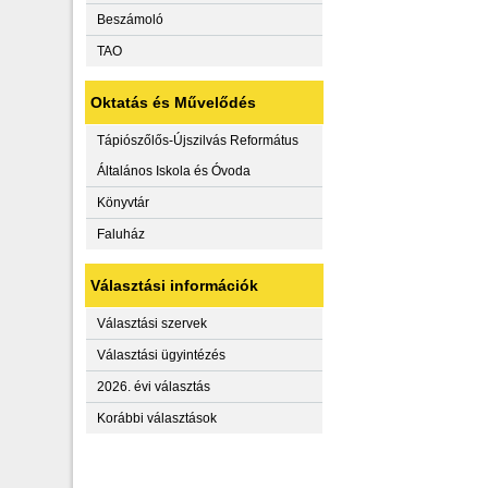
Beszámoló
TAO
Oktatás és Művelődés
Tápiószőlős-Újszilvás Református
Általános Iskola és Óvoda
Könyvtár
Faluház
Választási információk
Választási szervek
Választási ügyintézés
2026. évi választás
Korábbi választások