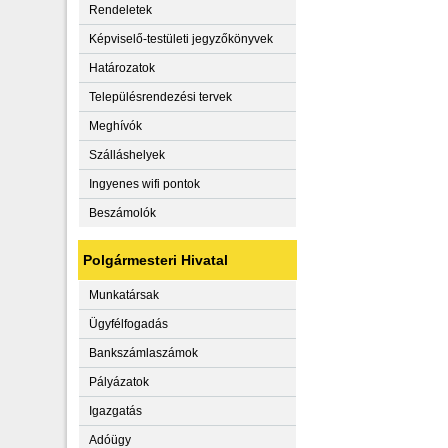
Rendeletek
Képviselő-testületi jegyzőkönyvek
Határozatok
Településrendezési tervek
Meghívók
Szálláshelyek
Ingyenes wifi pontok
Beszámolók
Polgármesteri Hivatal
Munkatársak
Ügyfélfogadás
Bankszámlaszámok
Pályázatok
Igazgatás
Adóügy