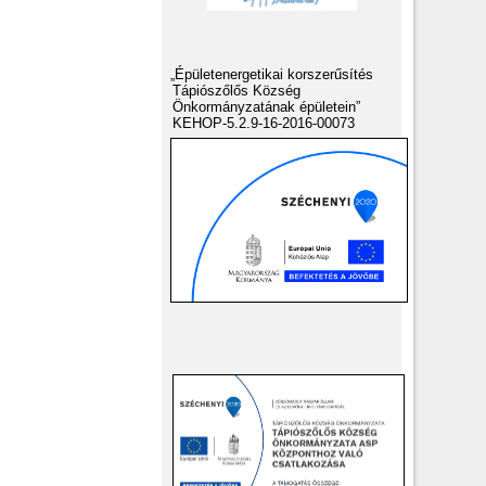
„Épületenergetikai korszerűsítés
Tápiószőlős Község
Önkormányzatának épületein”
KEHOP-5.2.9-16-2016-00073