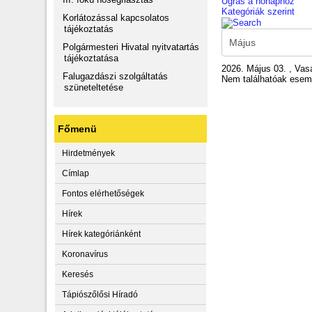
Ugrás a hónaphoz
Kategóriák szerint
Korlátozással kapcsolatos
tájékoztatás
Polgármesteri Hivatal nyitvatartás
tájékoztatása
2026. Május 03. , Vas
Falugazdászi szolgáltatás
Nem találhatóak ese
szüneteltetése
Főmenü
Hirdetmények
Címlap
Fontos elérhetőségek
Hírek
Hírek kategóriánként
Koronavírus
Keresés
Tápiószőlősi Híradó