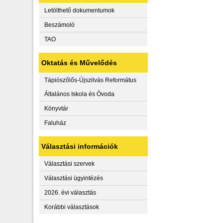
Letölthető dokumentumok
Beszámoló
TAO
Oktatás és Művelődés
Tápiószőlős-Újszilvás Református
Általános Iskola és Óvoda
Könyvtár
Faluház
Választási információk
Választási szervek
Választási ügyintézés
2026. évi választás
Korábbi választások