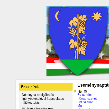
Eseménynaptá
Friss hírek
Nékonyha szolgáltatás
Év szerint
Hónap szerint
igénybevételével kapcsolatos
Hét szerint
tájékoztatás
Ma
III. fokú hőségriasztás