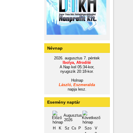
Névnap
2026. augusztus 7. péntek
Ibolya, Afrodité
A Nap kel 05:34-kor,
nyugszik 20:18-kor.
Holnap
László, Eszmeralda
napja lesz.
Esemény naptár
Augusztus
2026
H
K
Sz
Cs
P
Szo
V