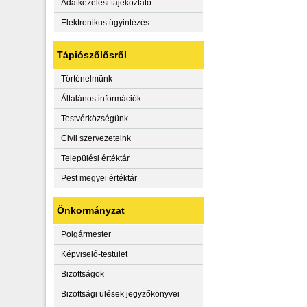
Adatkezelési tájékoztató
Elektronikus ügyintézés
Tápiószőlősről
Történelmünk
Általános információk
Testvérközségünk
Civil szervezeteink
Települési értéktár
Pest megyei értéktár
Önkormányzat
Polgármester
Képviselő-testület
Bizottságok
Bizottsági ülések jegyzőkönyvei