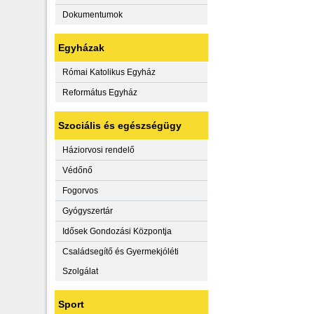
Dokumentumok
Egyházak
Római Katolikus Egyház
Református Egyház
Szociális és egészségügy
Háziorvosi rendelő
Védőnő
Fogorvos
Gyógyszertár
Idősek Gondozási Központja
Családsegítő és Gyermekjóléti
Szolgálat
Sport