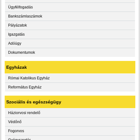
Ügyfélfogadás
Bankszámlaszámok
Pályázatok
Igazgatás
Adóügy
Dokumentumok
Egyházak
Római Katolikus Egyház
Református Egyház
Szociális és egészségügy
Háziorvosi rendelő
Védőnő
Fogorvos
Gyógyszertár