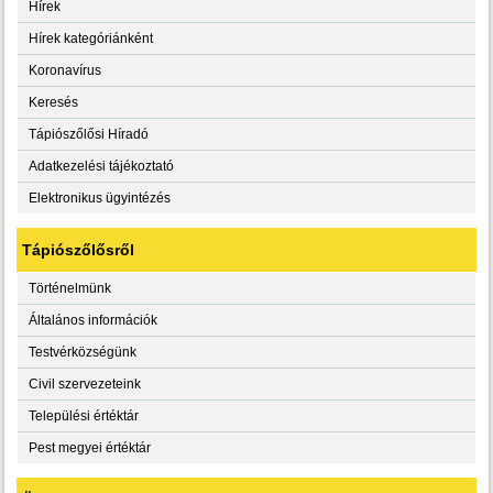
Hírek
Hírek kategóriánként
Koronavírus
Keresés
Tápiószőlősi Híradó
Adatkezelési tájékoztató
Elektronikus ügyintézés
Tápiószőlősről
Történelmünk
Általános információk
Testvérközségünk
Civil szervezeteink
Települési értéktár
Pest megyei értéktár