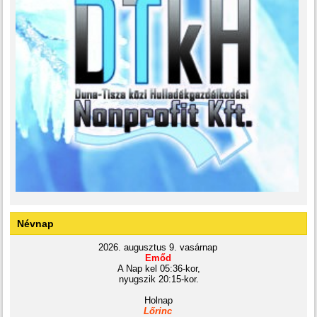
Névnap
2026. augusztus 9. vasárnap
Emőd
A Nap kel 05:36-kor,
nyugszik 20:15-kor.
Holnap
Lőrinc