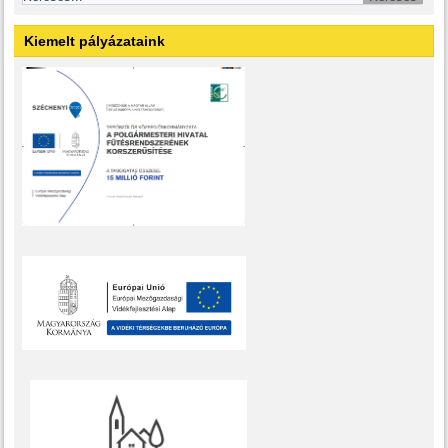
Kiemelt pályázataink