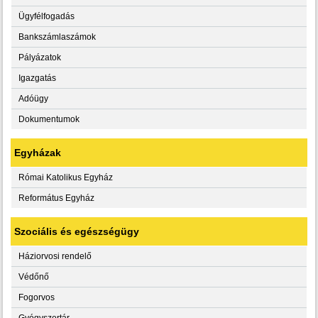
Ügyfélfogadás
Bankszámlaszámok
Pályázatok
Igazgatás
Adóügy
Dokumentumok
Egyházak
Római Katolikus Egyház
Református Egyház
Szociális és egészségügy
Háziorvosi rendelő
Védőnő
Fogorvos
Gyógyszertár