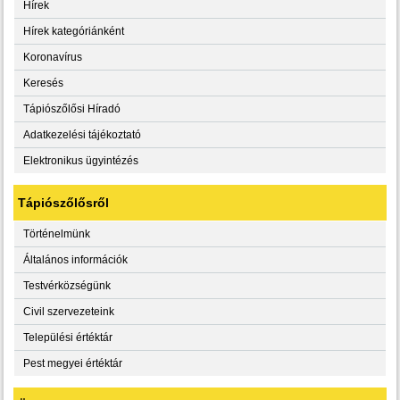
Hírek
Hírek kategóriánként
Koronavírus
Keresés
Tápiószőlősi Híradó
Adatkezelési tájékoztató
Elektronikus ügyintézés
Tápiószőlősről
Történelmünk
Általános információk
Testvérközségünk
Civil szervezeteink
Települési értéktár
Pest megyei értéktár