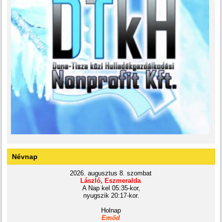
Névnap
2026. augusztus 8. szombat
László, Eszmeralda
A Nap kel 05:35-kor,
nyugszik 20:17-kor.
Holnap
Emőd