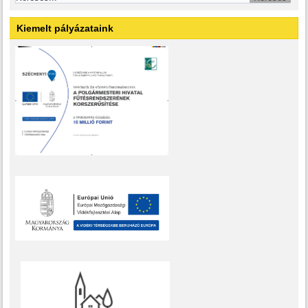
Kiemelt pályázataink